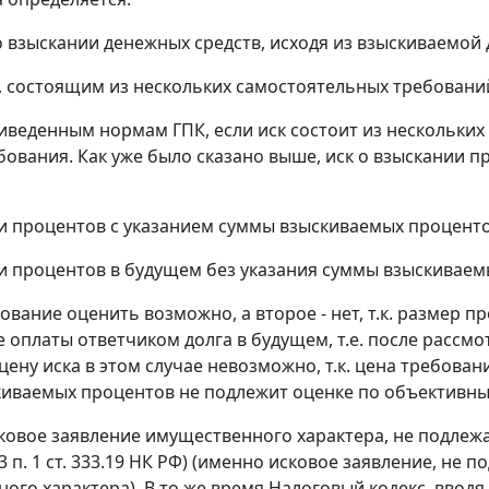
 о взыскании денежных средств, исходя из взыскиваемой
м, состоящим из нескольких самостоятельных требований
иведенным нормам ГПК, если иск состоит из нескольких
бования. Как уже было сказано выше, иск о взыскании
ии процентов с указанием суммы взыскиваемых проценто
ии процентов в будущем без указания суммы взыскиваем
ование оценить возможно, а второе - нет, т.к. размер п
е оплаты ответчиком долга в будущем, т.е. после рассм
цену иска в этом случае невозможно, т.к. цена требова
иваемых процентов не подлежит оценке по объективны
ковое заявление имущественного характера, не подлеж
 3 п. 1 ст. 333.19 НК РФ) (именно исковое заявление, не
ого характера). В то же время Налоговый кодекс, вводя 