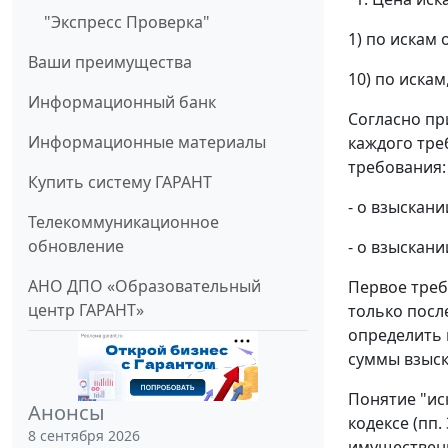
"Экспресс Проверка"
1) по искам
Ваши преимущества
10) по иска
Информационный банк
Согласно пр
Информационные материалы
каждого тре
требования:
Купить систему ГАРАНТ
- о взыскан
Телекоммуникационное
обновление
- о взыскан
АНО ДПО «Образовательный
Первое треб
центр ГАРАНТ»
только посл
определить 
суммы взыск
Понятие "ис
Анонсы
кодексе (пп.
8 сентября 2026
имущественн