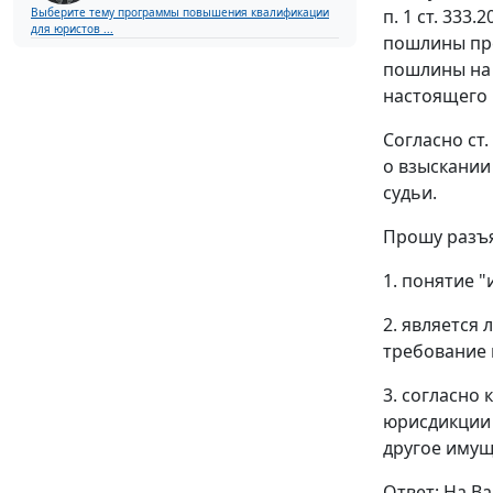
п. 1 ст. 33
Выберите тему программы повышения квалификации
для юристов ...
пошлины пре
пошлины на о
настоящего 
Согласно ст
о взыскании
судьи.
Прошу разъ
1. понятие 
2. является
требование 
3. согласно
юрисдикции 
другое имущ
Ответ: На В