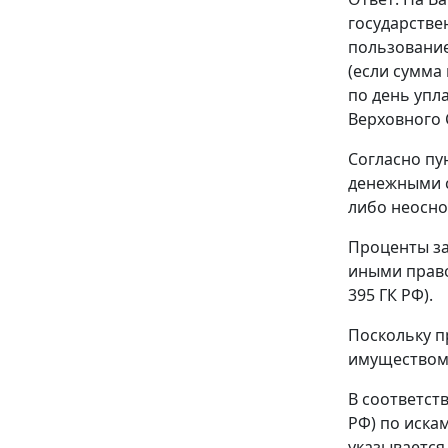
государстве
пользование
(если сумма
по день упл
Верховного 
Согласно пу
денежными с
либо неосно
Проценты за
иными право
395 ГК РФ).
Поскольку п
имуществом 
В соответст
РФ) по иска
указывается 