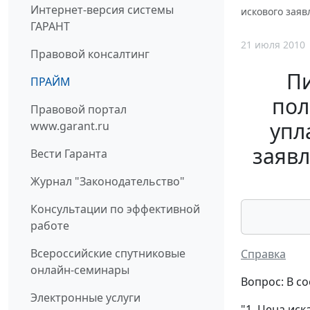
Интернет-версия системы
искового зая
ГАРАНТ
21 июля 2010
Правовой консалтинг
П
ПРАЙМ
пол
Правовой портал
упл
www.garant.ru
заявл
Вести Гаранта
Журнал "Законодательство"
Консультации по эффективной
работе
Всероссийские спутниковые
Справка
онлайн-семинары
Вопрос: В со
Электронные услуги
"1. Цена иск