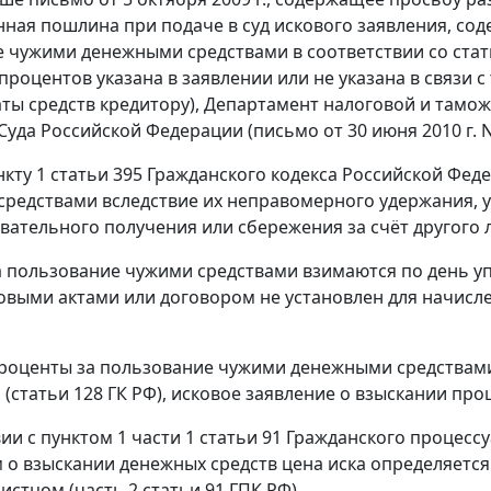
нная пошлина при подаче в суд искового заявления, со
 чужими денежными средствами в соответствии со стат
 процентов указана в заявлении или не указана в связи 
аты средств кредитору), Департамент налоговой и тамо
Суда Российской Федерации (письмо от 30 июня 2010 г. 
нкту 1 статьи 395 Гражданского кодекса Российской Феде
редствами вследствие их неправомерного удержания, ук
вательного получения или сбережения за счёт другого л
 пользование чужими средствами взимаются по день упл
выми актами или договором не установлен для начислен
роценты за пользование чужими денежными средствами
(статьи 128 ГК РФ), исковое заявление о взыскании пр
вии с пунктом 1 части 1 статьи 91 Гражданского процесс
м о взыскании денежных средств цена иска определяетс
истцом (часть 2 статьи 91 ГПК РФ).