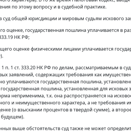
ения по этому вопросу и в судебной практике.
в суд общей юрисдикции и мировым судьям искового за
го оценке, государственная пошлина уплачивается в р
. 333.19 НК РФ;
ащего оценке физическими лицами уплачивается государст
).
. 1 п. 1 ст. 333.20 НК РФ по делам, рассматриваемым в
вых заявлений, содержащих требования как имуществен
о уплачиваются государственная пошлина, установлен
и государственная пошлина, установленная для исковых
орма неприменима, т.к. она распространяется на иско
ого и неимущественного характера, а не требования и
енке (о взыскании процентов в твердой сумме), а второ
 будущем).
анных выше обстоятельств суд также не может определи