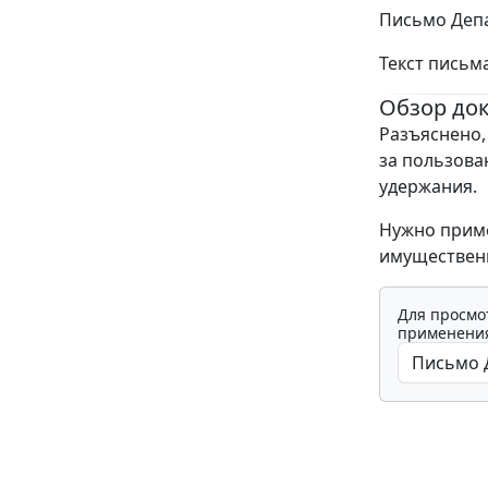
Письмо Депа
Текст письм
Обзор до
Разъяснено,
за пользова
удержания.
Нужно приме
имущественн
Для просмо
применения