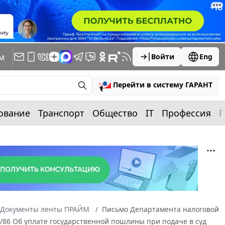
м
Войти
Eng
Перейти в систему ГАРАНТ
ование
Транспорт
Общество
IT
Профессия
П
Документы ленты ПРАЙМ
Письмо Департамента налоговой
/86 Об уплате государственной пошлины при подаче в суд