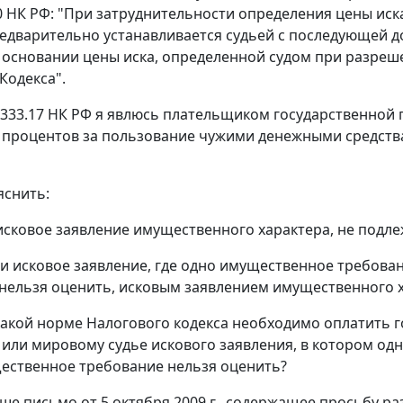
3.20 НК РФ: "При затруднительности определения цены и
дварительно устанавливается судьей с последующей 
сновании цены иска, определенной судом при разрешении
Кодекса".
. 333.17 НК РФ я явлюсь плательщиком государственной
 процентов за пользование чужими денежными средства
яснить:
"исковое заявление имущественного характера, не подл
 ли исковое заявление, где одно имущественное требов
нельзя оценить, исковым заявлением имущественного 
 какой норме Налогового кодекса необходимо оплатить 
или мировому судье искового заявления, в котором од
ественное требование нельзя оценить?
аше письмо от 5 октября 2009 г., содержащее просьбу р