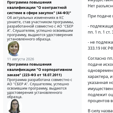
Программа повышения
Нет разъясн
квалификации "О контрактной
системе в сфере закупок" (44-ФЗ)"
При подаче 
Об актуальных изменениях в КС
узнаете, став участником программы,
- подлежаще
разработанной совместно с АО ''СБЕР
А". Слушателям, успешно освоившим
пп. 1 п. 1 ст
программу, выдаются удостоверения
установленного образца.
- не подлеж
333.19 НК РФ
Согласно пп
11 августа 2026
подаче иско
Программа повышения
квалификации "О корпоративном
одновременн
заказе" (223-ФЗ от 18.07.2011)
характера, 
Программа разработана совместно с
указанная н
АО ''СБЕР А". Слушателям, успешно
имущественн
освоившим программу, выдаются
удостоверения установленного
подлежит оц
образца.
процентов в
В силу назв