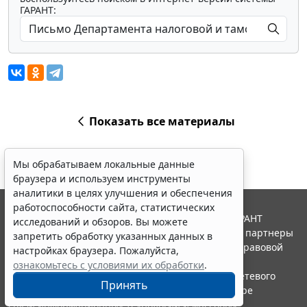
ГАРАНТ:
Показать все материалы
Мы обрабатываем локальные данные
браузера и используем инструменты
аналитики в целях улучшения и обеспечения
работоспособности сайта, статистических
© ООО "НПП "ГАРАНТ-СЕРВИС", 2026. Система ГАРАНТ
исследований и обзоров. Вы можете
выпускается с 1990 года. Компания "Гарант" и ее партнеры
запретить обработку указанных данных в
являются участниками Российской ассоциации правовой
настройках браузера. Пожалуйста,
информации ГАРАНТ.
ознакомьтесь с условиями их обработки
.
Портал ГАРАНТ.РУ зарегистрирован в качестве сетевого
Принять
издания Федеральной службой по надзору в сфере
связи,информационных технологий и массовых