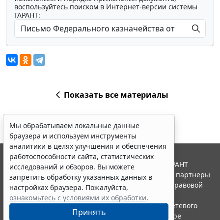
воспользуйтесь поиском в Интернет-версии системы
ГАРАНТ:
Показать все материалы
Мы обрабатываем локальные данные
браузера и используем инструменты
аналитики в целях улучшения и обеспечения
работоспособности сайта, статистических
© ООО "НПП "ГАРАНТ-СЕРВИС", 2026. Система ГАРАНТ
исследований и обзоров. Вы можете
выпускается с 1990 года. Компания "Гарант" и ее партнеры
запретить обработку указанных данных в
являются участниками Российской ассоциации правовой
настройках браузера. Пожалуйста,
информации ГАРАНТ.
ознакомьтесь с условиями их обработки
.
Портал ГАРАНТ.РУ зарегистрирован в качестве сетевого
Принять
издания Федеральной службой по надзору в сфере