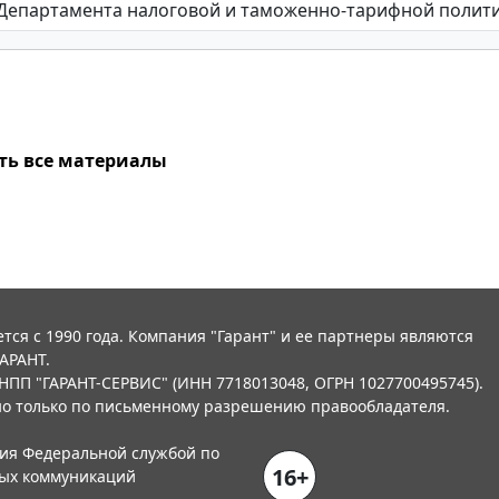
ть все материалы
тся с 1990 года. Компания "Гарант" и ее партнеры являются
АРАНТ.
НПП "ГАРАНТ-СЕРВИС" (ИНН 7718013048, ОГРН 1027700495745).
о только по письменному разрешению правообладателя.
ния Федеральной службой по
16+
вых коммуникаций