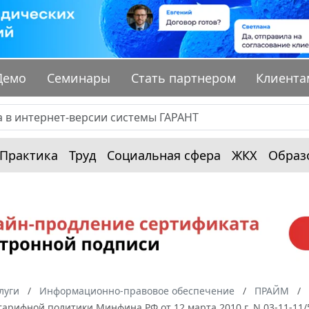
Демо
Семинары
Стать партнером
Клиента
Практика
Труд
Социальная сфера
ЖКХ
Образ
луги
Информационно-правовое обеспечение
ПРАЙМ
тарифной политики Минфина РФ от 12 марта 2010 г. N 03-11-1