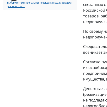
Выберите тему программы повышения квалификации
связанных с
для юристов ...
Российской 
товаров, ра
недополучен
По своему н
недополучен
Следователь
возникает э
Согласно пу
их освобожд
предпринима
имущества, 
Денежные ср
(реализацие
не подпадаю
налогооблож