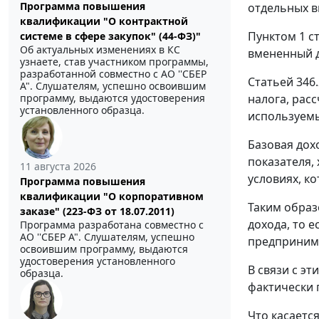
Программа повышения
отдельных в
квалификации "О контрактной
Пунктом 1 с
системе в сфере закупок" (44-ФЗ)"
Об актуальных изменениях в КС
вмененный д
узнаете, став участником программы,
разработанной совместно с АО ''СБЕР
Статьей 346
А". Слушателям, успешно освоившим
программу, выдаются удостоверения
налога, рас
установленного образца.
используемы
Базовая дох
показателя,
11 августа 2026
условиях, к
Программа повышения
квалификации "О корпоративном
Таким образ
заказе" (223-ФЗ от 18.07.2011)
дохода, то 
Программа разработана совместно с
АО ''СБЕР А". Слушателям, успешно
предпринима
освоившим программу, выдаются
удостоверения установленного
В связи с э
образца.
фактически 
Что касаетс