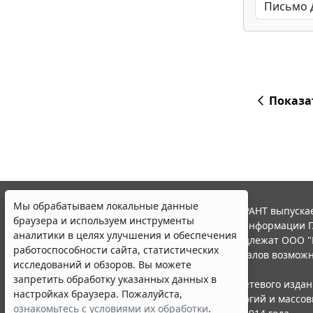
Показа
Мы обрабатываем локальные данные
© ООО "НПП "ГАРАНТ-СЕРВИС", 2026. Система ГАРАНТ выпускае
браузера и используем инструменты
участниками Российской ассоциации правовой информации Г
аналитики в целях улучшения и обеспечения
Все права на материалы сайта ГАРАНТ.РУ принадлежат ООО "
работоспособности сайта, статистических
Полное или частичное воспроизведение материалов возможн
исследований и обзоров. Вы можете
Правила использования портала.
запретить обработку указанных данных в
Портал ГАРАНТ.РУ зарегистрирован в качестве сетевого изда
настройках браузера. Пожалуйста,
надзору в сфере связи,информационных технологий и массо
ознакомьтесь с условиями их обработки
.