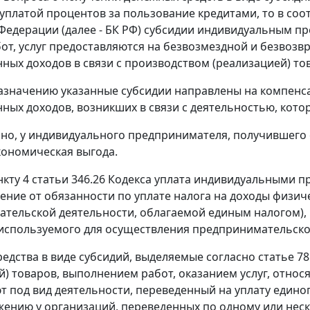
 уплатой процентов за пользование кредитами, то в соо
Федерации (далее - БК РФ) субсидии индивидуальным 
бот, услуг предоставляются на безвозмездной и безвозв
ных доходов в связи с производством (реализацией) тов
азначению указанные субсидии направлены на компенс
ных доходов, возникших в связи с деятельностью, кот
но, у индивидуального предпринимателя, получившего с
кономическая выгода.
нкту 4 статьи 346.26 Кодекса уплата индивидуальными
ение от обязанности по уплате налога на доходы физич
тельской деятельности, облагаемой единым налогом), 
используемого для осуществления предпринимательско
едства в виде субсидий, выделяемые согласно статье 78
й) товаров, выполнением работ, оказанием услуг, относ
т под вид деятельности, переведенный на уплату единог
ению у организаций, переведенных по одному или нес