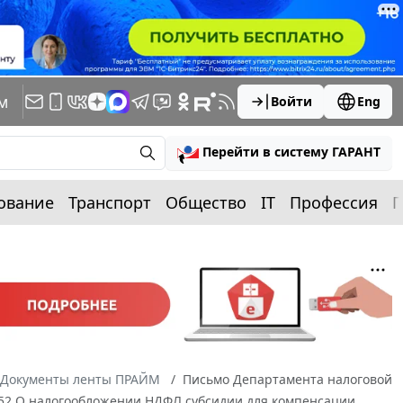
м
Войти
Eng
Перейти в систему ГАРАНТ
ование
Транспорт
Общество
IT
Профессия
П
Документы ленты ПРАЙМ
Письмо Департамента налоговой
1/52 О налогообложении НДФЛ субсидии для компенсации