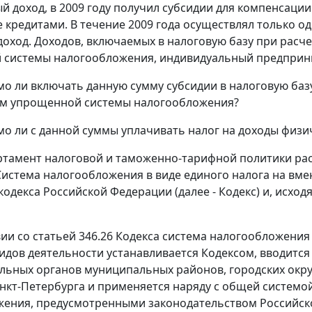
й доход, в 2009 году получил субсидии для компенсации 
 кредитами. В течение 2009 года осуществлял только о
оход. Доходов, включаемых в налоговую базу при расче
системы налогообложения, индивидуальный предприни
мо ли включать данную сумму субсидии в налоговую базу
м упрощенной системы налогообложения?
мо ли с данной суммы уплачивать налог на доходы физи
ртамент налоговой и таможенно-тарифной политики ра
"Система налогообложения в виде единого налога на вм
кодекса Российской Федерации (далее - Кодекс) и, исхо
вии со статьей 346.26 Кодекса система налогообложения
идов деятельности устанавливается Кодексом, вводитс
льных органов муниципальных районов, городских окру
нкт-Петербурга и применяется наряду с общей систем
ения, предусмотренными законодательством Российско