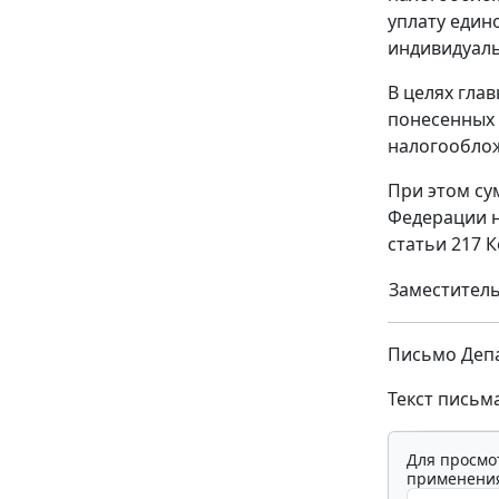
уплату един
индивидуаль
В целях гла
понесенных 
налогооблож
При этом су
Федерации н
статьи 217 
Заместитель
Письмо Депа
Текст письм
Для просмо
применения