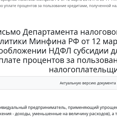
 по уплате процентов за пользование кредитами, полученной 
исьмо Департамента налогово
литики Минфина РФ от 12 марта
ообложении НДФЛ субсидии дл
плате процентов за пользова
налогоплательщ
Актуальную версию документа
дивидуальный предприниматель, применяющий упрощен
ения - доходы, уменьшенные на величину расходов), а 