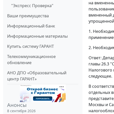
на вмененны
"Экспресс Проверка"
пользование
вмененный д
Ваши преимущества
упрощенной 
Информационный банк
1. Необходи
Информационные материалы
применение
Купить систему ГАРАНТ
2. Необходи
Телекоммуникационное
Ответ: Депа
обновление
главы 26.3 
Налогового 
АНО ДПО «Образовательный
следующее.
центр ГАРАНТ»
В соответст
отдельных в
представите
Анонсы
Москвы и Са
налогооблож
8 сентября 2026