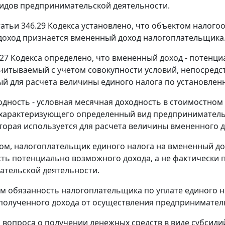
идов предпринимательской деятельности.
татьи 346.29 Кодекса установлено, что объектом налог
оход признается вмененный доход налогоплательщика
.27 Кодекса определено, что вмененный доход - потен
считываемый с учетом совокупности условий, непосредс
й для расчета величины единого налога по установленн
одность - условная месячная доходность в стоимостном
 характеризующего определенный вид предприниматель
оторая используется для расчета величины вмененного д
ом, налогоплательщик единого налога на вмененный до
есть потенциально возможного дохода, а не фактически
тельской деятельности.
тим обязанность налогоплательщика по уплате единого 
полученного дохода от осуществления предприниматель
я вопроса о получении денежных средств в виде субсиди