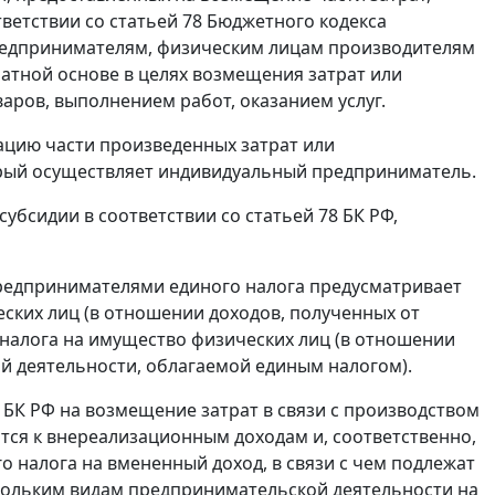
тветствии со статьей 78 Бюджетного кодекса
предпринимателям, физическим лицам производителям
ратной основе в целях возмещения затрат или
аров, выполнением работ, оказанием услуг.
ацию части произведенных затрат или
орый осуществляет индивидуальный предприниматель.
убсидии в соответствии со статьей 78 БК РФ,
 предпринимателями единого налога предусматривает
еских лиц (в отношении доходов, полученных от
налога на имущество физических лиц (в отношении
й деятельности, облагаемой единым налогом).
 БК РФ на возмещение затрат в связи с производством
ятся к внереализационным доходам и, соответственно,
о налога на вмененный доход, в связи с чем подлежат
кольким видам предпринимательской деятельности на