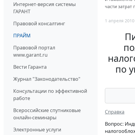
Интернет-версия системы
части затрат
ГАРАНТ
1 апреля 2010
Правовой консалтинг
П
ПРАЙМ
по
Правовой портал
www.garant.ru
налог
по у
Вести Гаранта
Журнал "Законодательство"
Консультации по эффективной
работе
Всероссийские спутниковые
Справка
онлайн-семинары
Вопрос: Ин
Электронные услуги
налогооблож