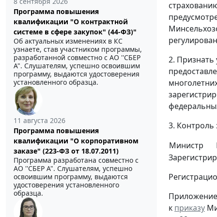
8 сентября 2026
страхованию
Программа повышения
предусмотре
квалификации "О контрактной
Минсельхозо
системе в сфере закупок" (44-ФЗ)"
регулирован
Об актуальных изменениях в КС
узнаете, став участником программы,
разработанной совместно с АО ''СБЕР
2. Признать
А". Слушателям, успешно освоившим
предоставле
программу, выдаются удостоверения
многолетних
установленного образца.
зарегистрир
федеральных
11 августа 2026
3. Контроль
Программа повышения
квалификации "О корпоративном
Министр
заказе" (223-ФЗ от 18.07.2011)
Зарегистрир
Программа разработана совместно с
АО ''СБЕР А". Слушателям, успешно
Регистрацио
освоившим программу, выдаются
удостоверения установленного
образца.
Приложение
к
приказу
Ми