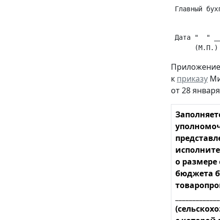
 Главный бух
 Дата "  " _
Приложение
к
приказу
Ми
от 28 января 
Заполняет
уполномоч
представл
исполните
о размере
бюджета б
товаропро
_____________
(сельскох