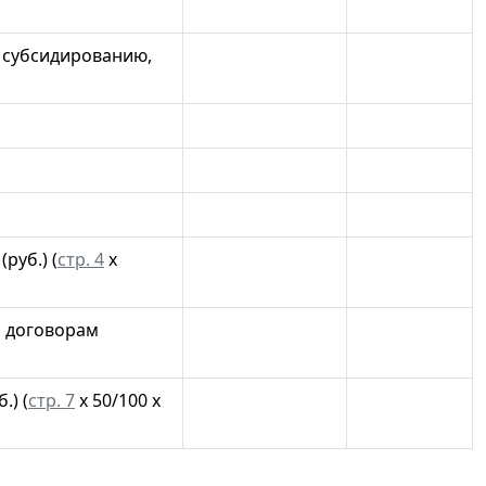
 субсидированию,
руб.) (
стр. 4
х
о договорам
.) (
стр. 7
х 50/100 х