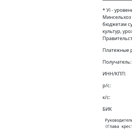
* Уi - уров
Минсельхоз 
бюджетам су
культур, ур
Правительст
Платежные р
Получатель:
ИНН/КПП:
р/с:
к/с:
БИК
 Руководител