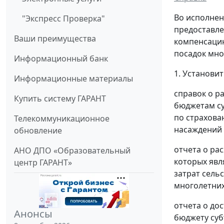
Во исполнен
"Экспресс Проверка"
предоставле
Ваши преимущества
компенсацию
посадок мно
Информационный банк
1. Установи
Информационные материалы
справок о р
Купить систему ГАРАНТ
бюджетам су
по страхова
Телекоммуникационное
насаждений 
обновление
отчета о ра
АНО ДПО «Образовательный
которых явл
центр ГАРАНТ»
затрат сель
многолетних
отчета о до
Анонсы
бюджету суб