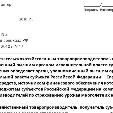
галтер                                    ________/______
_________ 2010 г. 

 N 2
нсельхоза РФ
2010 г. N 17
ся: сельскохозяйственным товаропроизводителем - 
енный высшим органом исполнительной власти с
ения определяет орган, уполномоченный высшим о
льной власти субъекта Российской Федерации Сп
 средств, источником финансового обеспечения кот
юджетам субъектов Российской Федерации на комп
изводителей по страхованию урожая многолетних н
_______________________________________________________________
озяйственный товаропроизводитель, получатель с