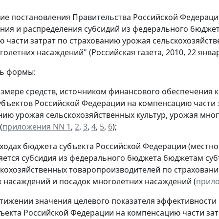
ие постановления Правительства Российской Федерации 
ния и распределения субсидий из федерального бюдже
 части затрат по страхованию урожая сельскохозяйств
голетних насаждений" (Российская газета, 2010, 22 янва
ть формы:
азмере средств, источником финансового обеспечения 
бъектов Российской Федерации на компенсацию части 
нию урожая сельскохозяйственных культур, урожая мно
(
приложения NN 1
,
2
,
3
,
4
,
5
,
6
);
сходах бюджета субъекта Российской Федерации (местн
яется субсидия из федерального бюджета бюджетам су
скохозяйственных товаропроизводителей по страховани
 насаждений и посадок многолетних насаждений (
прило
стижении значения целевого показателя эффективности
ъекта Российской Федерации на компенсацию части за