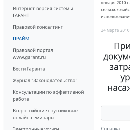
января 2010 г
Интернет-версия системы
сельскохозяйс
ГАРАНТ
использования
Правовой консалтинг
24 марта 2010
ПРАЙМ
При
Правовой портал
докум
www.garant.ru
затр
Вести Гаранта
у
Журнал "Законодательство"
наса
Консультации по эффективной
работе
Всероссийские спутниковые
онлайн-семинары
Справка
Электронные услуги