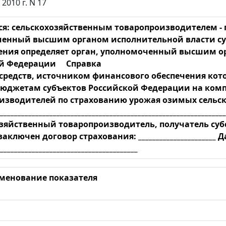
2010 г. N 17
ся: сельскохозяйственным товаропроизводителем - 
енный высшим органом исполнительной власти су
ения определяет орган, уполномоченный высшим о
ой Федерации Справка
 средств, источником финансового обеспечения кот
юджетам субъектов Российской Федерации на комп
изводителей по страхованию урожая озимых сельско
________________________________________________________________
озяйственный товаропроизводитель, получатель с
заключен договор страхования: _____________________
_______________________________________
менование показателя