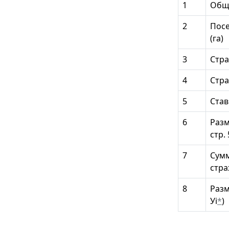
1
Обща
2
Посе
(га)
3
Стра
4
Стра
5
Став
6
Разм
стр. 
7
Сумм
стра
8
Разм
Уi
*
)
______________