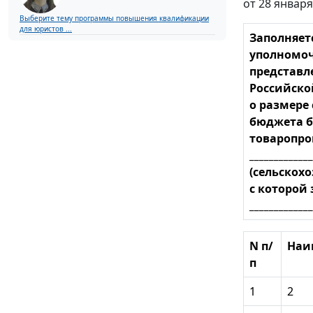
от 28 января 
Выберите тему программы повышения квалификации
для юристов ...
Заполняет
уполномоч
представл
Российск
о размере
бюджета б
товаропро
_____________
(сельскох
с которой 
_____________
N п/
Наи
п
1
2