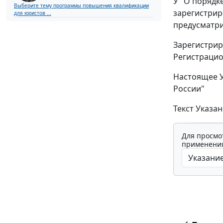
У "О порядк
Выберите тему программы повышения квалификации
зарегистрир
для юристов ...
предусматр
Зарегистрир
Регистраци
Настоящее У
России"
Текст Указан
Для просмо
применения