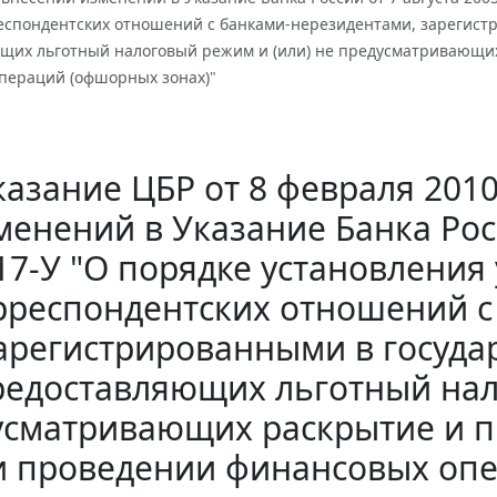
еспондентских отношений с банками-нерезидентами, зарегистр
щих льготный налоговый режим и (или) не предусматривающи
пераций (офшорных зонах)"
казание ЦБР от 8 февраля 2010
менений в Указание Банка Росс
17-У "О порядке установлени
рреспондентских отношений с
арегистрированными в государ
редоставляющих льготный нал
усматривающих раскрытие и 
и проведении финансовых опе