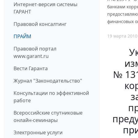
Интернет-версия системы
банками корр
ГАРАНТ
предоставляю
финансовых о
Правовой консалтинг
19 марта 2010
ПРАЙМ
Правовой портал
У
www.garant.ru
из
Вести Гаранта
№ 13
Журнал "Законодательство"
ко
Консультации по эффективной
з
работе
п
Всероссийские спутниковые
пред
онлайн-семинары
пр
Электронные услуги