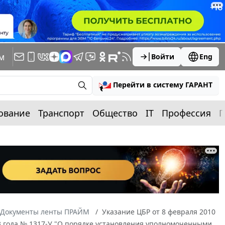
м
Войти
Eng
Перейти в систему ГАРАНТ
ование
Транспорт
Общество
IT
Профессия
П
Документы ленты ПРАЙМ
Указание ЦБР от 8 февраля 2010
003 года № 1317-У "О порядке установления уполномоченными