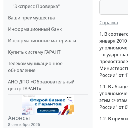
"Экспресс Проверка"
Ваши преимущества
Справка
Информационный банк
1. В соотве
Информационные материалы
января 2010 
уполномоче
Купить систему ГАРАНТ
государства
предоставле
Телекоммуникационное
Министерств
обновление
России" от 1
АНО ДПО «Образовательный
1.1. В абзац
центр ГАРАНТ»
уполномочен
этим счетам
России" от 
Анонсы
1.2. В прило
8 сентября 2026