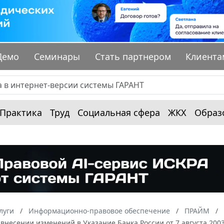
Демо
Семинары
Стать партнером
Клиента
Практика
Труд
Социальная сфера
ЖКХ
Образ
луги
Информационно-правовое обеспечение
ПРАЙМ
О внесении изменений в Указание Банка России от 7 августа 2