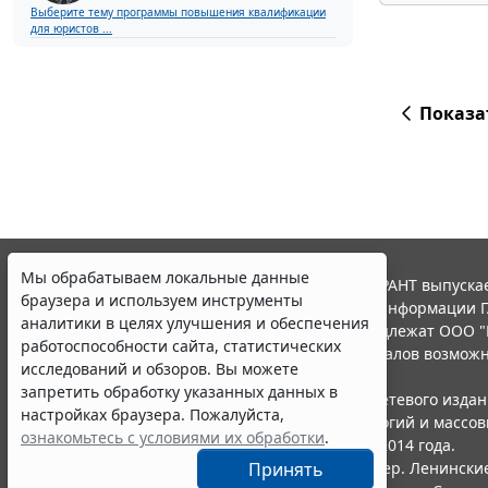
Выберите тему программы повышения квалификации
для юристов ...
Показа
Мы обрабатываем локальные данные
© ООО "НПП "ГАРАНТ-СЕРВИС", 2026. Система ГАРАНТ выпускае
браузера и используем инструменты
участниками Российской ассоциации правовой информации Г
аналитики в целях улучшения и обеспечения
Все права на материалы сайта ГАРАНТ.РУ принадлежат ООО "
работоспособности сайта, статистических
Полное или частичное воспроизведение материалов возможн
исследований и обзоров. Вы можете
Правила использования портала.
запретить обработку указанных данных в
Портал ГАРАНТ.РУ зарегистрирован в качестве сетевого изда
настройках браузера. Пожалуйста,
надзору в сфере связи,информационных технологий и массо
ознакомьтесь с условиями их обработки
.
(Роскомнадзором), Эл № ФС77-58365 от 18 июня 2014 года.
ООО "НПП "ГАРАНТ-СЕРВИС", 119234, г. Москва, тер. Ленинские 
Принять