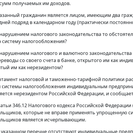
 сумм получаемых им доходов.
казанный гражданин является лицом, имеющим два гражд
дней подряд в календарном году (практически постоянн
 нарушением налогового законодательства то обстояте
 систему налогообложения?
 нарушением налогового и валютного законодательства 
реводы со своего счета в банке, открытого им как инд
ытый им как нерезидентом?
ртамент налоговой и таможенно-тарифной политики р
 системы налогообложения индивидуальным предприни
яется нерезидентом Российской Федерации, и сообщае
татьи 346.12 Налогового кодекса Российской Федерации 
льщиков, которые не вправе применять упрощенную с
ельщиков является исчерпывающим.
в указанном перечне отсутствуют индивидуальные пред