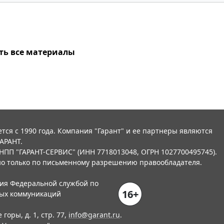
ть все материалы
тся с 1990 года. Компания "Гарант" и ее партнеры являются
АРАНТ.
НПП "ГАРАНТ-СЕРВИС" (ИНН 7718013048, ОГРН 1027700495745).
о только по письменному разрешению правообладателя.
ния Федеральной службой по
16+
вых коммуникаций
горы, д. 1, стр. 77,
info@garant.ru
.