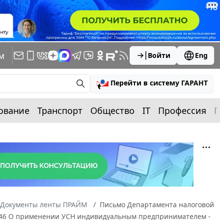
м
Войти
Eng
Перейти в систему ГАРАНТ
ование
Транспорт
Общество
IT
Профессия
П
Документы ленты ПРАЙМ
Письмо Департамента налоговой
1/46 О применении УСН индивидуальным предпринимателем -