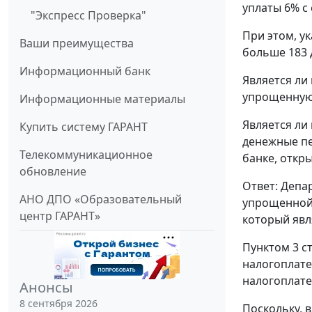
уплаты 6% с
"Экспресс Проверка"
При этом, у
Ваши преимущества
больше 183 
Информационный банк
Является ли
упрощенную
Информационные материалы
Является ли
Купить систему ГАРАНТ
денежные пе
Телекоммуникационное
банке, откр
обновление
Ответ: Депа
АНО ДПО «Образовательный
упрощенной
центр ГАРАНТ»
который явл
Пунктом 3 с
налогоплате
налогоплат
Анонсы
8 сентября 2026
Поскольку, 