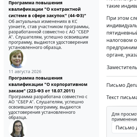
Программа повышения
такие индив
квалификации "О контрактной
системе в сфере закупок" (44-ФЗ)"
При этом сл
Об актуальных изменениях в КС
индивидуаль
узнаете, став участником программы,
разработанной совместно с АО ''СБЕР
пятидневный
А". Слушателям, успешно освоившим
налоговом о
программу, выдаются удостоверения
предпринима
установленного образца.
органе, указ
Заместитель
11 августа 2026
Программа повышения
квалификации "О корпоративном
Письмо Депа
заказе" (223-ФЗ от 18.07.2011)
Программа разработана совместно с
Текст письм
АО ''СБЕР А". Слушателям, успешно
освоившим программу, выдаются
удостоверения установленного
Для просмо
образца.
применения