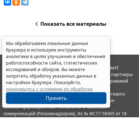
Показать все материалы
Мы обрабатываем локальные данные
браузера и используем инструменты
аналитики в целях улучшения и обеспечения
работоспособности сайта, статистических
© ООО "НПП "ГАРАНТ-СЕРВИС", 2026. Система ГАРАНТ
исследований и обзоров. Вы можете
выпускается с 1990 года. Компания "Гарант" и ее партнеры
запретить обработку указанных данных в
являются участниками Российской ассоциации правовой
настройках браузера. Пожалуйста,
информации ГАРАНТ.
ознакомьтесь с условиями их обработки
.
Портал ГАРАНТ.РУ зарегистрирован в качестве сетевого
Принять
издания Федеральной службой по надзору в сфере
связи,информационных технологий и массовых
коммуникаций (Роскомнадзором), Эл № ФС77-58365 от 18
июня 2014 года.
16+