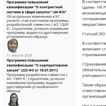
В соответств
Программа повышения
квалификации "О контрактной
(далее - НК
системе в сфере закупок" (44-ФЗ)"
возникающей
Об актуальных изменениях в КС
соглашением
узнаете, став участником программы,
имущественн
разработанной совместно с АО ''СБЕР
А". Слушателям, успешно освоившим
программу, выдаются удостоверения
Статьей 263
установленного образца.
В соответст
включают ст
страхования
11 августа 2026
Программа повышения
Страхование
квалификации "О корпоративном
обязательны
заказе" (223-ФЗ от 18.07.2011)
Программа разработана совместно с
учитываются
АО ''СБЕР А". Слушателям, успешно
освоившим программу, выдаются
Таким образ
удостоверения установленного
ответственн
образца.
организаций
Что касаетс