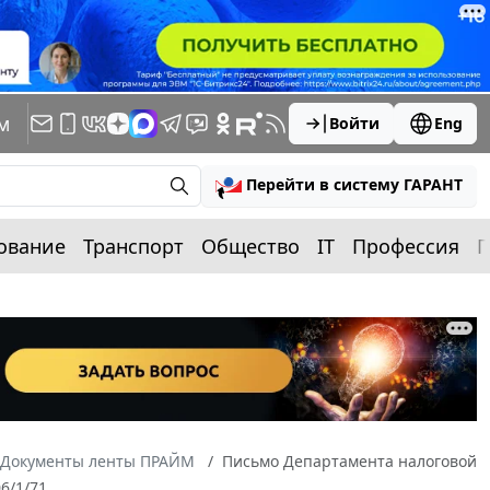
м
Войти
Eng
Перейти в систему ГАРАНТ
ование
Транспорт
Общество
IT
Профессия
П
Документы ленты ПРАЙМ
Письмо Департамента налоговой
6/1/71