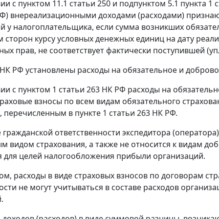
ии с пунктом 11.1 статьи 250 и подпунктом 5.1 пункта 
 РФ) внереализационными доходами (расходами) признаю
 у налогоплательщика, если сумма возникших обязател
 сторон курсу условных денежных единиц на дату реализ
ых прав, не соответствует фактически поступившей (уп
 НК РФ установлены расходы на обязательное и добров
вии с пунктом 1 статьи 263 НК РФ расходы на обязател
раховые взносы по всем видам обязательного страхова
, перечисленным в пункте 1 статьи 263 НК РФ.
 гражданской ответственности экспедитора (оператора)
м видом страхования, а также не относится к видам до
 для целей налогообложения прибыли организаций.
ом, расходы в виде страховых взносов по договорам с
ости не могут учитываться в составе расходов организ
.
я доходов (расходов) в виде суммовой разницы, возник