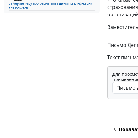
Выберите тему программы повышения квалификации
страхования
для юристов ...
организаций
Заместитель
Письмо Депа
Текст письм
Для просмо
применения
Показа