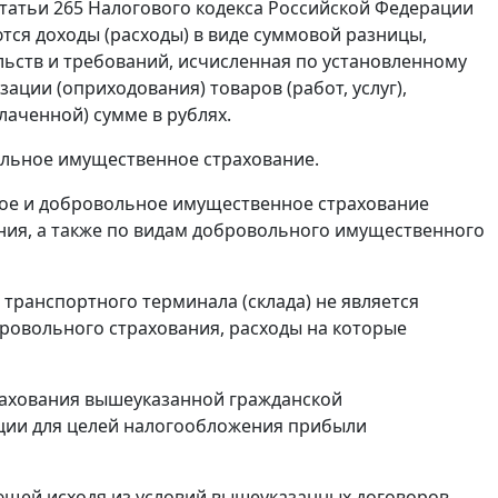
1 статьи 265 Налогового кодекса Российской Федерации
тся доходы (расходы) в виде суммовой разницы,
ьств и требований, исчисленная по установленному
ации (оприходования) товаров (работ, услуг),
лаченной) сумме в рублях.
ольное имущественное страхование.
ьное и добровольное имущественное страхование
ния, а также по видам добровольного имущественного
 транспортного терминала (склада) не является
бровольного страхования, расходы на которые
трахования вышеуказанной гражданской
ации для целей налогообложения прибыли
ающей исходя из условий вышеуказанных договоров