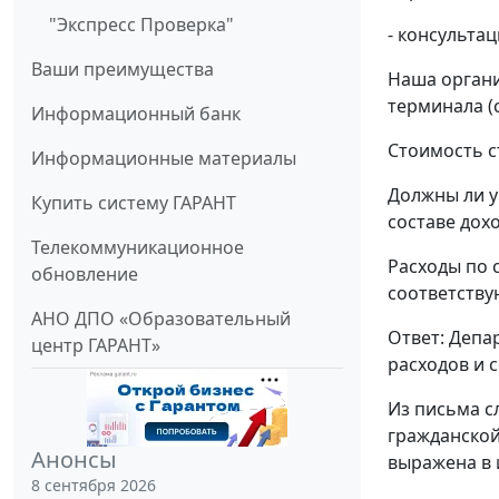
"Экспресс Проверка"
- консультац
Ваши преимущества
Наша органи
терминала (
Информационный банк
Стоимость с
Информационные материалы
Должны ли у
Купить систему ГАРАНТ
составе дох
Телекоммуникационное
Расходы по 
обновление
соответству
АНО ДПО «Образовательный
Ответ: Депа
центр ГАРАНТ»
расходов и 
Из письма с
гражданской
Анонсы
выражена в 
8 сентября 2026