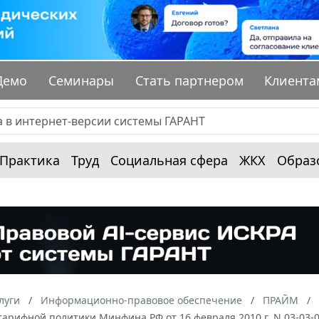
Демо
Семинары
Стать партнером
Клиента
Практика
Труд
Социальная сфера
ЖКХ
Образ
луги
Информационно-правовое обеспечение
ПРАЙМ
арифной политики Минфина РФ от 16 февраля 2010 г. N 03-03-0