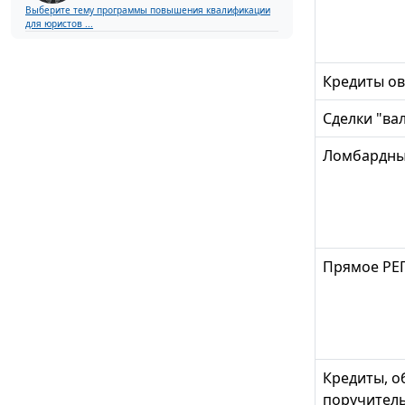
Выберите тему программы повышения квалификации
для юристов ...
Кредиты о
Сделки "ва
Ломбардные
Прямое РЕП
Кредиты, 
поручитель