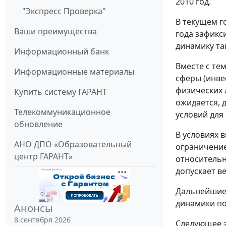
2010 год.
"Экспресс Проверка"
В текущем г
Ваши преимущества
года зафикс
динамику та
Информационный банк
Вместе с те
Информационные материалы
сферы (инве
физических 
Купить систему ГАРАНТ
ожидается, 
Телекоммуникационное
условий для
обновление
В условиях 
АНО ДПО «Образовательный
ограничение
центр ГАРАНТ»
относительн
допускает в
Дальнейшие 
динамики по
Анонсы
8 сентября 2026
Следующее з