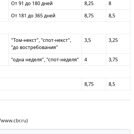
От 91 до 180 дней
8,25
8
От 181 до 365 дней
8,75
8,5
"Том-некст", "спот-некст",
3,5
3,25
"до востребования"
"одна неделя", "спот-неделя"
4
3,75
8,75
8,5
/www.cbr.ru)