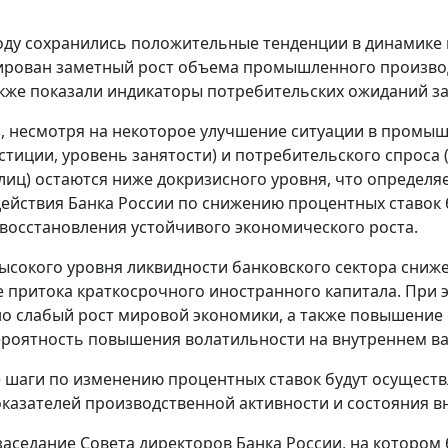
оду сохранились положительные тенденции в динамике 
ирован заметный рост объема промышленного производ
кже показали индикаторы потребительских ожиданий за I
м, несмотря на некоторое улучшение ситуации в промы
стиции, уровень занятости) и потребительского спроса
лиц) остаются ниже докризисного уровня, что определя
действия Банка России по снижению процентных ставок
 восстановления устойчивого экономического роста.
высокого уровня ликвидности банковского сектора сниж
 притока краткосрочного иностранного капитала. При э
о слабый рост мировой экономики, а также повышение с
ероятность повышения волатильности на внутреннем ва
шаги по изменению процентных ставок будут осуществ
казателей производственной активности и состояния в
аседание Совета директоров Банка России, на котором 