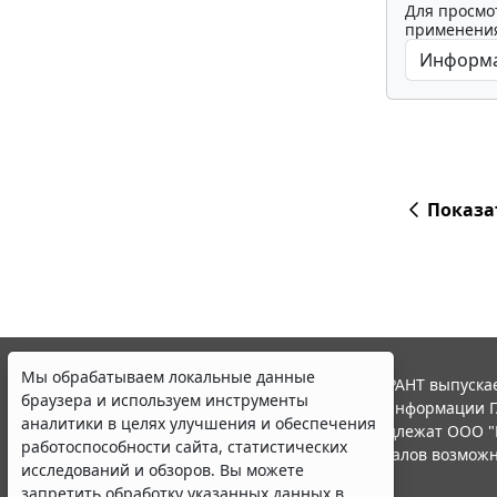
Для просмо
применения
Показа
Мы обрабатываем локальные данные
© ООО "НПП "ГАРАНТ-СЕРВИС", 2026. Система ГАРАНТ выпускае
браузера и используем инструменты
участниками Российской ассоциации правовой информации Г
аналитики в целях улучшения и обеспечения
Все права на материалы сайта ГАРАНТ.РУ принадлежат ООО "
работоспособности сайта, статистических
Полное или частичное воспроизведение материалов возможн
исследований и обзоров. Вы можете
Правила использования портала.
запретить обработку указанных данных в