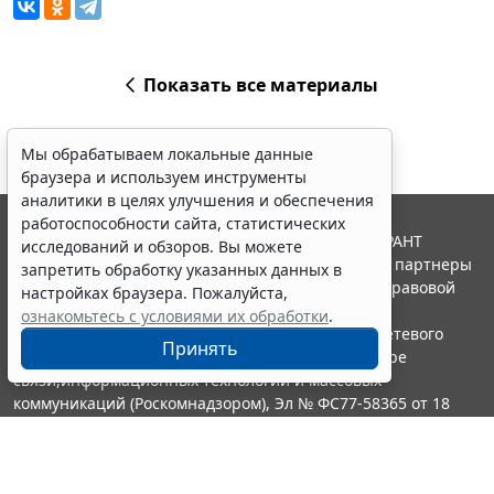
Показать все материалы
Мы обрабатываем локальные данные
браузера и используем инструменты
аналитики в целях улучшения и обеспечения
работоспособности сайта, статистических
© ООО "НПП "ГАРАНТ-СЕРВИС", 2026. Система ГАРАНТ
исследований и обзоров. Вы можете
выпускается с 1990 года. Компания "Гарант" и ее партнеры
запретить обработку указанных данных в
являются участниками Российской ассоциации правовой
настройках браузера. Пожалуйста,
информации ГАРАНТ.
ознакомьтесь с условиями их обработки
.
Портал ГАРАНТ.РУ зарегистрирован в качестве сетевого
Принять
издания Федеральной службой по надзору в сфере
связи,информационных технологий и массовых
коммуникаций (Роскомнадзором), Эл № ФС77-58365 от 18
июня 2014 года.
16+