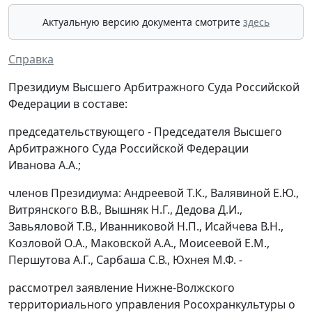
Актуальную версию документа смотрите
здесь
Справка
Президиум Высшего Арбитражного Суда Российской
Федерации в составе:
председательствующего - Председателя Высшего
Арбитражного Суда Российской Федерации
Иванова А.А.;
членов Президиума: Андреевой Т.К., Валявиной Е.Ю.,
Витрянского В.В., Вышняк Н.Г., Дедова Д.И.,
Завьяловой Т.В., Иванниковой Н.П., Исайчева В.Н.,
Козловой О.А., Маковской А.А., Моисеевой Е.М.,
Першутова А.Г., Сарбаша С.В., Юхнея М.Ф. -
рассмотрел заявление Нижне-Волжского
территориального управления Росохранкультуры о