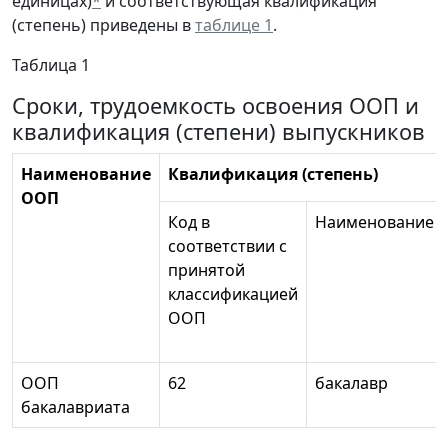
единицах)
*
и соответствующая квалификация
(степень) приведены в
таблице 1
.
Таблица 1
Сроки, трудоемкость освоения ООП и
квалификация (степени) выпускников
Наименование
Квалификация (степень)
ООП
Код в
Наименование
соответствии с
принятой
классификацией
ООП
ООП
62
бакалавр
бакалавриата