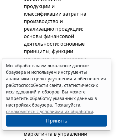
продукции и
классификации затрат на
производство и
реализацию продукции;
основы финансовой
деятельности; основные
принципы, функции
менеджмента, принципы
Мы обрабатываем локальные данные
построения
браузера и используем инструменты
организационных
аналитики в целях улучшения и обеспечения
структур и распределения
работоспособности сайта, статистических
функций управления,
исследований и обзоров. Вы можете
формы участия
запретить обработку указанных данных в
персонала в управлении,
настройках браузера. Пожалуйста,
основные принципы
ознакомьтесь с условиями их обработки
.
этики деловых
Принять
отношений; роль
маркетинга в управлении