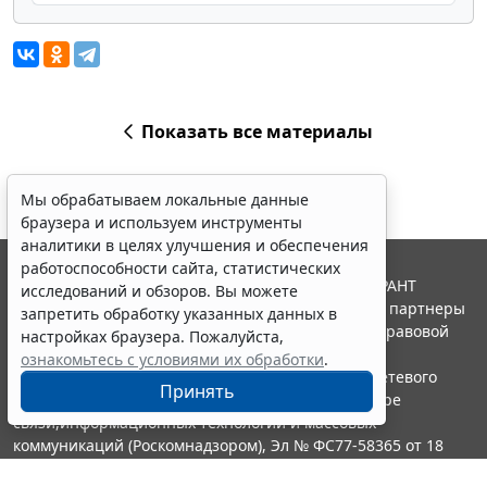
Показать все материалы
Мы обрабатываем локальные данные
браузера и используем инструменты
аналитики в целях улучшения и обеспечения
работоспособности сайта, статистических
© ООО "НПП "ГАРАНТ-СЕРВИС", 2026. Система ГАРАНТ
исследований и обзоров. Вы можете
выпускается с 1990 года. Компания "Гарант" и ее партнеры
запретить обработку указанных данных в
являются участниками Российской ассоциации правовой
настройках браузера. Пожалуйста,
информации ГАРАНТ.
ознакомьтесь с условиями их обработки
.
Портал ГАРАНТ.РУ зарегистрирован в качестве сетевого
Принять
издания Федеральной службой по надзору в сфере
связи,информационных технологий и массовых
коммуникаций (Роскомнадзором), Эл № ФС77-58365 от 18
июня 2014 года.