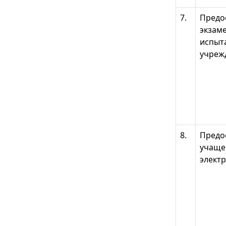
7.
Предо
экзам
испыта
учреж
8.
Предо
учащег
элект