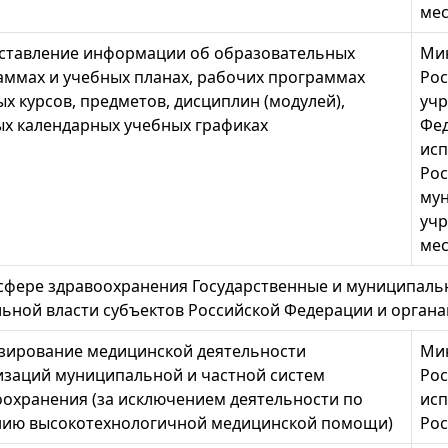
мес
ставление информации об образовательных
Ми
аммах и учебных планах, рабочих программах
Рос
х курсов, предметов, дисциплин (модулей),
учр
ых календарных учебных графиках
Фед
исп
Рос
му
учр
мес
 в сфере здравоохранения Государственные и муниципал
ьной власти субъектов Российской Федерации и орган
зирование медицинской деятельности
Мин
изаций муниципальной и частной систем
Рос
оохранения (за исключением деятельности по
исп
нию высокотехнологичной медицинской помощи)
Рос