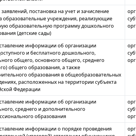
заявлений, постановка на учет и зачисление
орг
 в образовательные учреждения, реализующие
суб
ную образовательную программу дошкольного
орг
вания (детские сады)
ставление информации об организации
орг
оступного и бесплатного дошкольного,
суб
ьного общего, основного общего, среднего
орг
го) общего образования, а также
нительного образования в общеобразовательных
дениях, расположенных на территории субъекта
йской Федерации
ставление информации об организации
орг
ьного, среднего и дополнительного
суб
ссионального образования
орг
ставление информации о порядке проведения
орг
арственной (итоговой) аттестации обучающихся,
суб