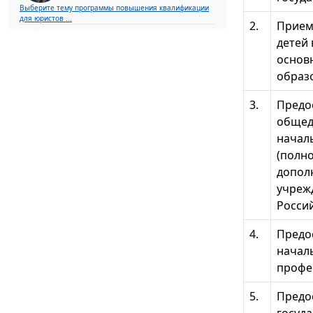
Выберите тему программы повышения квалификации
для юристов ...
2.
Прием 
детей
основ
образо
3.
Предо
общед
начал
(полно
допол
учреж
Росси
4.
Предо
начал
профе
5.
Предо
госуд