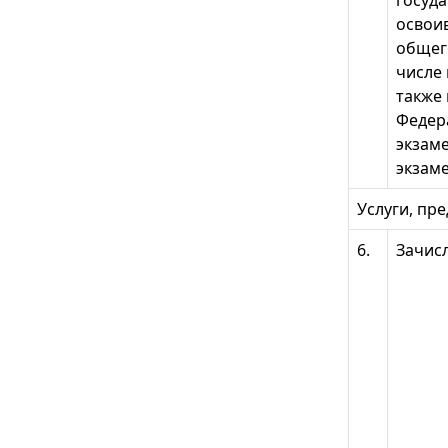
освои
общего
числе 
также
Федер
экзаме
экзам
Услуги, пр
6.
Зачис