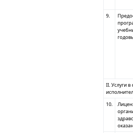
9.
Предо
прогр
учебны
годов
II. Услуги
исполнител
10.
Лицен
орган
здрав
оказа