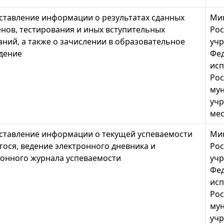
ставление информации о результатах сданных
Ми
енов, тестирования и иных вступительных
Рос
ний, а также о зачислении в образовательное
учр
дение
Фед
исп
Рос
му
учр
мес
ставление информации о текущей успеваемости
Ми
ося, ведение электронного дневника и
Рос
ронного журнала успеваемости
учр
Фед
исп
Рос
му
учр