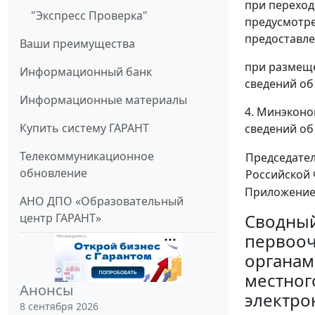
при переход
"Экспресс Проверка"
предусмотре
предоставле
Ваши преимущества
при размеще
Информационный банк
сведений об
Информационные материалы
4. Минэконо
Купить систему ГАРАНТ
сведений об
Телекоммуникационное
Председате
обновление
Российской
Приложение
АНО ДПО «Образовательный
Сводны
центр ГАРАНТ»
первооч
органам
местног
Анонсы
электро
8 сентября 2026