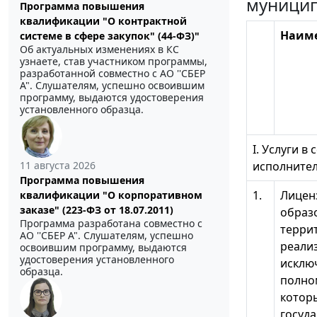
муници
Программа повышения
квалификации "О контрактной
Наиме
системе в сфере закупок" (44-ФЗ)"
Об актуальных изменениях в КС
узнаете, став участником программы,
разработанной совместно с АО ''СБЕР
А". Слушателям, успешно освоившим
программу, выдаются удостоверения
установленного образца.
I. Услуги 
исполнител
11 августа 2026
Программа повышения
1.
Лицен
квалификации "О корпоративном
заказе" (223-ФЗ от 18.07.2011)
образ
Программа разработана совместно с
терри
АО ''СБЕР А". Слушателям, успешно
реали
освоившим программу, выдаются
удостоверения установленного
исклю
образца.
полно
котор
госуд