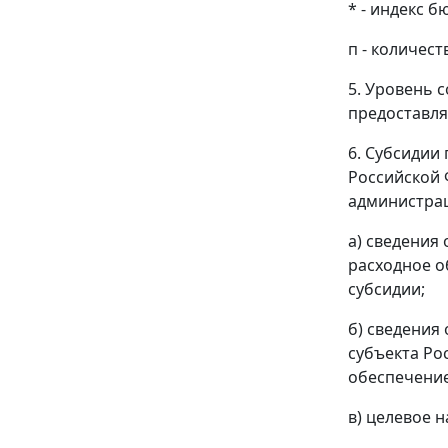
* - индекс 
п - количес
5. Уровень 
предоставля
6. Субсидии
Российской 
администрац
а) сведения
расходное о
субсидии;
б) сведения
субъекта Ро
обеспечени
в) целевое 