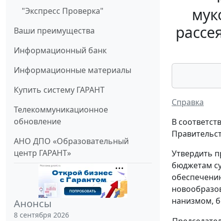
мук
"Экспресс Проверка"
рассе
Ваши преимущества
Информационный банк
Информационные материалы
Купить систему ГАРАНТ
Справка
Телекоммуникационное
обновление
В соответст
Правительст
АНО ДПО «Образовательный
центр ГАРАНТ»
Утвердить п
бюджетам су
обеспечению
новообразов
нанизмом, б
Анонсы
8 сентября 2026
Председате