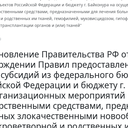
ъектов Российской Федерации и бюджету г. Байконура на осу
рственными средствами, предназначенными для лечения боль
 и родственных им тканей, гемофилией, муковисцидозом, гипо
 трансплантации органов и (или) тканей"
9
новление Правительства РФ от 
рждении Правил предоставлен
 субсидий из федерального б
йской Федерации и бюджету г.
ганизационных мероприятий 
рственными средствами, пре
ных злокачественными новоо
кроветворной и родственных 