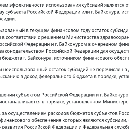
елем эффективности использования субсидий является 
ву субъекта Российской Федерации или г. Байконура, и
бсидии.
льзованный в текущем финансовом году остаток субсид
 в соответствии с решением Министерства здравоохра
оссийской Федерации и г. Байконуром в очередном фина
аконодательством Российской Федерации для осуществ
 бюджета г. Байконура, источником финансового обесп
ли неиспользованный остаток субсидий не перечислен в
ысканию в доход федерального бюджета в порядке, ус
ушении субъектом Российской Федерации и г. Байконур
иостанавливается в порядке, установленном Министер
ь за осуществлением расходов бюджетов субъектов Росс
финансового обеспечения которых являются субсидии,
 развития Российской Федерации и Федеральная служб