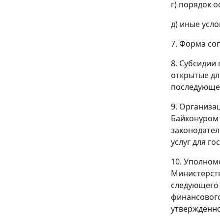
г) порядок 
д) иные усл
7. Форма со
8. Субсидии
открытые дл
последующег
9. Организа
Байконуром 
законодател
услуг для г
10. Уполном
Министерств
следующего 
финансового
утвержденно