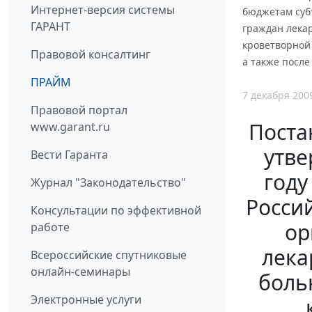
Интернет-версия системы
бюджетам суб
ГАРАНТ
граждан лека
кроветворной
Правовой консалтинг
а также после
ПРАЙМ
7 декабря 200
Правовой портал
Поста
www.garant.ru
утве
Вести Гаранта
году
Журнал "Законодательство"
Росси
Консультации по эффективной
ор
работе
лека
Всероссийские спутниковые
онлайн-семинары
боль
Электронные услуги