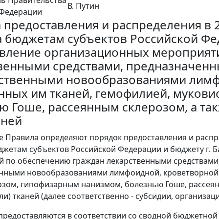
В. Путин
 Федерации
 предоставления и распределения в 2
 бюджетам субъектов Российской Фед
вление организационных мероприят
венными средствами, предназначенн
ственными новообразованиями лимф
нных им тканей, гемофилией, муков
ю Гоше, рассеянным склерозом, а так
аней
е Правила определяют порядок предоставления и распре
жетам субъектов Российской Федерации и бюджету г. 
 по обеспечению граждан лекарственными средствами
нными новообразованиями лимфоидной, кроветворной и
зом, гипофизарным нанизмом, болезнью Гоше, рассеян
или) тканей (далее соответственно - субсидии, организа
 предоставляются в соответствии со сводной бюджетно