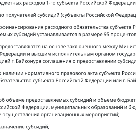
бюджетных расходов 1-го субъекта Российской Федерации
тво получателей субсидий (субъекты Российской Федераци
софинансирования расходного обязательства субъекта Ро
емых субсидий устанавливается в размере 95 процентов
 предоставляются на основе заключенного между Минис
Федерации и высшим исполнительным органом государс
ией г. Байконура соглашения о предоставлении субсидии
 о наличии нормативного правового акта субъекта Росс
бязательство субъекта Российской Федерации или г. Ба
 об объеме предоставляемых субсидий и объеме бюдже
ссийской Федерации, муниципальных образований и бю
е осуществления организационных мероприятий;
назначение субсидий;