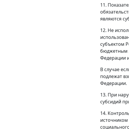
11. Показат
обязательст
являются су
12. Не испо
использован
субъектом Р
бюджетным з
Федерации и
В случае ес
подлежат вз
Федерации.
13. При нар
субсидий пр
14. Контрол
источником 
социального