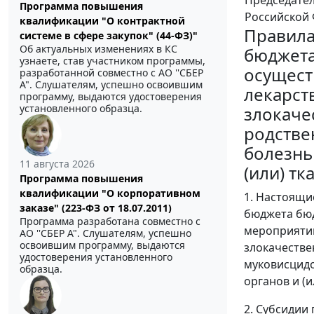
Программа повышения
Российской
квалификации "О контрактной
Правила
системе в сфере закупок" (44-ФЗ)"
Об актуальных изменениях в КС
бюджета
узнаете, став участником программы,
осущест
разработанной совместно с АО ''СБЕР
А". Слушателям, успешно освоившим
лекарст
программу, выдаются удостоверения
установленного образца.
злокаче
родстве
болезнь
11 августа 2026
(или) тк
Программа повышения
квалификации "О корпоративном
1. Настоящи
заказе" (223-ФЗ от 18.07.2011)
бюджета бюд
Программа разработана совместно с
мероприятий
АО ''СБЕР А". Слушателям, успешно
освоившим программу, выдаются
злокачестве
удостоверения установленного
муковисцидо
образца.
органов и (
2. Субсидии