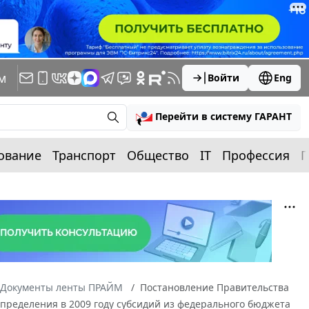
м
Войти
Eng
Перейти в систему ГАРАНТ
ование
Транспорт
Общество
IT
Профессия
П
Документы ленты ПРАЙМ
Постановление Правительства
спределения в 2009 году субсидий из федерального бюджета