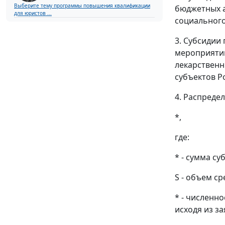
Выберите тему программы повышения квалификации
бюджетных а
для юристов ...
социального
3. Субсидии
мероприятий
лекарственн
субъектов Р
4. Распреде
*,
где:
* - сумма су
S - объем с
* - численн
исходя из з