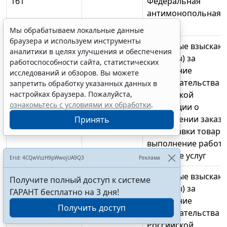
161
Федеральная
антимонопольная
служба
Мы обрабатываем локальные данные
браузера и используем инструменты
161
1 16 33000 00
Денежные взыскан
аналитики в целях улучшения и обеспечения
0000 140
(штрафы) за
работоспособности сайта, статистических
нарушение
исследований и обзоров. Вы можете
законодательства
запретить обработку указанных данных в
настройках браузера. Пожалуйста,
Российской
ознакомьтесь с условиями их обработки
.
Федерации о
размещении заказо
Принять
на поставки товаро
выполнение работ,
оказание услуг
Erid: 4CQwVszH9pWwojUA9Q3
Реклама
161
1 16 33070 07
Денежные взыскан
Получите полный доступ к системе
0000 140
(штрафы) за
ГАРАНТ бесплатно на 3 дня!
нарушение
Получить доступ
законодательства
Российской