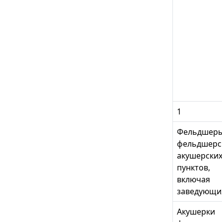
1
Фельдшер
фельдшерс
акушерски
пунктов,
включая
заведующи
Акушерки