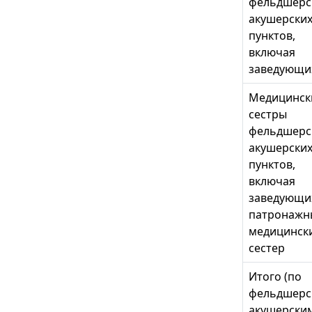
фельдшерс
акушерски
пунктов,
включая
заведующи
Медицинск
сестры
фельдшерс
акушерски
пунктов,
включая
заведующи
патронажн
медицинск
сестер
Итого (по
фельдшерс
акушерски