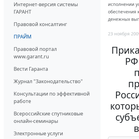
Интернет-версия системы
исполнении у
ГАРАНТ
обеспечения 
денежных выпл
Правовой консалтинг
23 ноября 200
ПРАЙМ
Прика
Правовой портал
www.garant.ru
РФ
Вести Гаранта
п
пр
Журнал "Законодательство"
Росс
Консультации по эффективной
работе
котор
Всероссийские спутниковые
субъ
онлайн-семинары
в
Электронные услуги