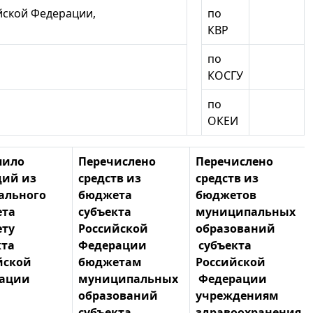
йской Федерации,
по
КВР
по
КОСГУ
по
ОКЕИ
пило
Перечислено
Перечислено
дий из
средств из
средств из
ального
бюджета
бюджетов
та
субъекта
муниципальных
ту
Российской
образований
кта
Федерации
субъекта
йской
бюджетам
Российской
ации
муниципальных
Федерации
образований
учреждениям
субъекта
здравоохранения