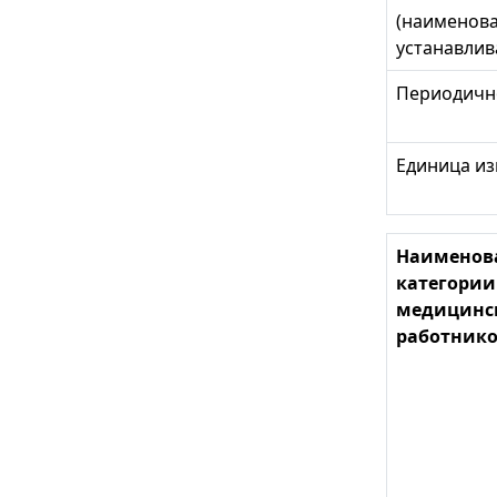
(наименова
устанавлив
Периодично
Единица из
Наименов
категории
медицинс
работник