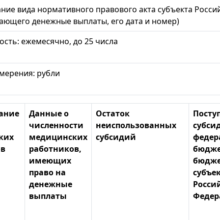
ние вида нормативного правового акта субъекта Росси
ающего денежные выплаты, его дата и номер)
сть: ежемесячно, до 25 числа
мерения: рубли
ание
Данные о
Остаток
Посту
численности
неиспользованных
субси
ких
медицинских
субсидий
федер
ов
работников,
бюдже
имеющих
бюдже
право на
субъе
денежные
Росси
выплаты
Федер