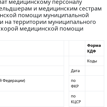
лат медицинскому персоналу
фельдшерам и медицинским сестрам
инской помощи муниципальной
ии на территории муниципального
 скорой медицинской помощи
Форма
КДФ
Коды
Дата
й Федерации)
по
ФКР
по
КЦСР