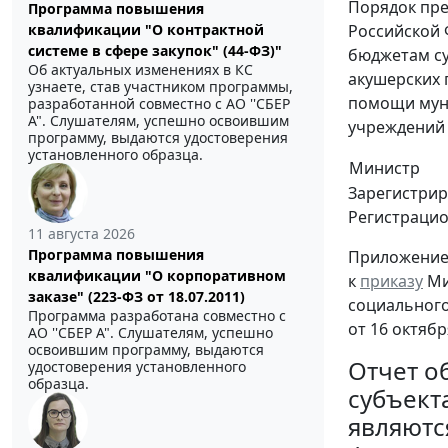
Порядок пре
Программа повышения
квалификации "О контрактной
Российской 
системе в сфере закупок" (44-ФЗ)"
бюджетам су
Об актуальных изменениях в КС
акушерских 
узнаете, став участником программы,
помощи муни
разработанной совместно с АО ''СБЕР
А". Слушателям, успешно освоившим
учреждений 
программу, выдаются удостоверения
установленного образца.
Министр
Зарегистрир
Регистраци
11 августа 2026
Программа повышения
Приложение
квалификации "О корпоративном
к
приказу
Ми
заказе" (223-ФЗ от 18.07.2011)
социального
Программа разработана совместно с
от 16 октябр
АО ''СБЕР А". Слушателям, успешно
освоившим программу, выдаются
Отчет о
удостоверения установленного
образца.
субъект
являютс