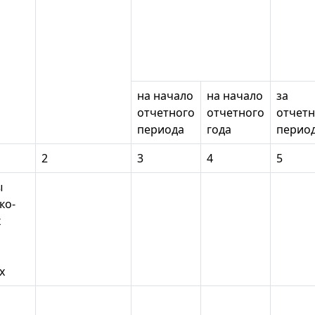
на начало
на начало
за
отчетного
отчетного
отчет
периода
года
перио
2
3
4
5
ы
ко-
х
х