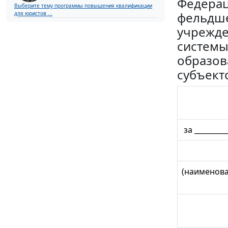
Федерац
Выберите тему программы повышения квалификации
фельдше
для юристов ...
учрежде
системы
образов
субъект
за __________
(наименова