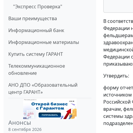
"Экспресс Проверка"
Ваши преимущества
В соответст
Федерации н
Информационный банк
фельдшерам
Информационные материалы
здравоохран
медицинской
Купить систему ГАРАНТ
Федерации от
приказываю
Телекоммуникационное
обновление
Утвердить:
АНО ДПО «Образовательный
форму отчет
центр ГАРАНТ»
источником 
Российской 
врачам, фе
системы здр
Анонсы
подразделен
8 сентября 2026