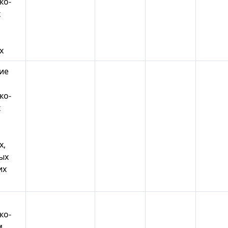
ко-
х
х
ие
ко-
х
х,
ых
их
ко-
м