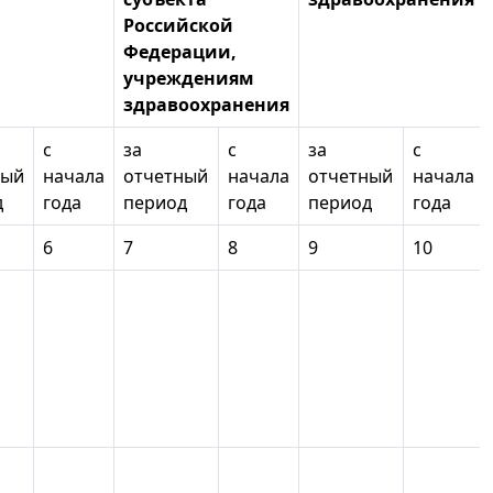
Российской
Федерации,
учреждениям
здравоохранения
с
за
с
за
с
ный
начала
отчетный
начала
отчетный
начала
д
года
период
года
период
года
6
7
8
9
10