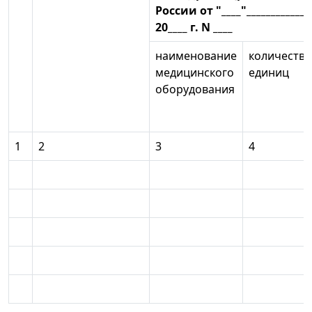
России от "____"____________
20____ г. N ____
наименование
количество
медицинского
единиц
оборудования
1
2
3
4