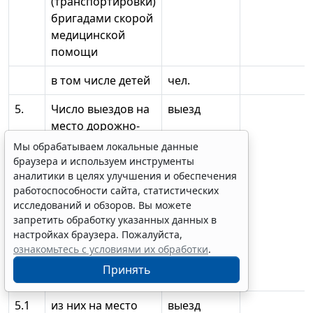
(транспортировки)
бригадами скорой
медицинской
помощи
в том числе детей
чел.
5.
Число выездов на
выезд
место дорожно-
транспортных
Мы обрабатываем локальные данные
происшествий,
браузера и используем инструменты
выполненных
аналитики в целях улучшения и обеспечения
работоспособности сайта, статистических
бригадами скорой
исследований и обзоров. Вы можете
медицинской
запретить обработку указанных данных в
помощи в
настройках браузера. Пожалуйста,
субъекте
ознакомьтесь с условиями их обработки
.
Российской
Принять
Федерации - всего
5.1
из них на место
выезд