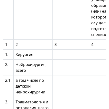
образова
(или) нау
котором
осущест
подготов
специал
1
2
3
4
1.
Хирургия
2.
Нейрохирургия,
всего
2.1.
в том числе по
детской
нейрохирургии
3.
Травматология и
ортопедия, всего