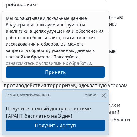
требованиям:
а) гибко и адекватно реагировать на постоянные
Мы обрабатываем локальные данные
изменения способов, форм, методов и тактики
браузера и используем инструменты
деятельности субъектов террористической
аналитики в целях улучшения и обеспечения
работоспособности сайта, статистических
деятельности;
исследований и обзоров. Вы можете
запретить обработку указанных данных в
б) учитывать международный опыт, реальные
настройках браузера. Пожалуйста,
социально-политические, национальные,
ознакомьтесь с условиями их обработки
.
этноконфессиональные и другие факторы;
Принять
в) определять компетенцию субъектов
противодействия терроризму, адекватную угрозам
террористических актов;
Erid: 4CQwVszH9pWwojUA9Q3
Реклама
г) устанавливать ответственность физических и
Получите полный доступ к системе
юридических лиц за несоблюдение требований
ГАРАНТ бесплатно на 3 дня!
законодательства Российской Федерации в области
Получить доступ
противодействия терроризму;