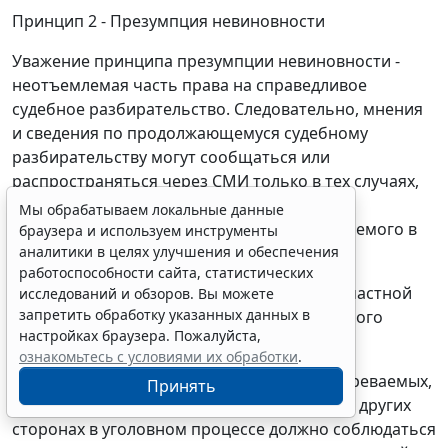
Принцип 2 - Презумпция невиновности
Уважение принципа презумпции невиновности -
неотъемлемая часть права на справедливое
судебное разбирательство. Следовательно, мнения
и сведения по продолжающемуся судебному
разбирательству могут сообщаться или
распространяться через СМИ только в тех случаях,
когда это не наносит ущерба презумпции
Мы обрабатываем локальные данные
невиновности подозреваемого или обвиняемого в
браузера и используем инструменты
аналитики в целях улучшения и обеспечения
совершении преступления....
работоспособности сайта, статистических
Принцип 8 - Защита неприкосновенности частной
исследований и обзоров. Вы можете
запретить обработку указанных данных в
жизни в рамках продолжающегося уголовного
настройках браузера. Пожалуйста,
разбирательства
ознакомьтесь с условиями их обработки
.
При предоставлении информации о подозреваемых,
Принять
обвиняемых или осужденных лицах, либо о других
сторонах в уголовном процессе должно соблюдаться