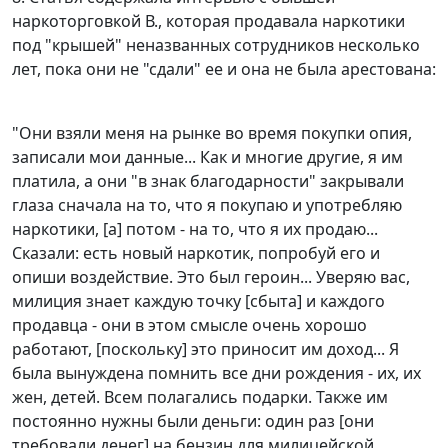
наркоторговкой В., которая продавала наркотики
под "крышей" неназванных сотрудников несколько
лет, пока они не "сдали" ее и она не была арестована:
"Они взяли меня на рынке во время покупки опия,
записали мои данные... Как и многие другие, я им
платила, а они "в знак благодарности" закрывали
глаза сначала на то, что я покупаю и употребляю
наркотики, [а] потом - на то, что я их продаю...
Сказали: есть новый наркотик, попробуй его и
опиши воздействие. Это был героин... Уверяю вас,
милиция знает каждую точку [сбыта] и каждого
продавца - они в этом смысле очень хорошо
работают, [поскольку] это приносит им доход... Я
была вынуждена помнить все дни рождения - их, их
жен, детей. Всем полагались подарки. Также им
постоянно нужны были деньги: один раз [они
требовали денег] на бензин для милицейской