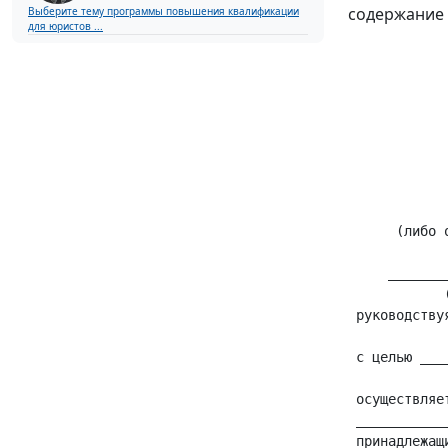
содержание 
Выберите тему программы повышения квалификации
для юристов ...
            
            
            
            
            
      (либо 
            
     _______
            
 руководству
            
 с целью ___
            
 осуществляе
 ___________
 принадлежащ