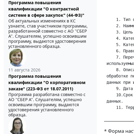
            
Программа повышения
квалификации "О контрактной
системе в сфере закупок" (44-ФЗ)"
     1. Тип о
Об актуальных изменениях в КС
узнаете, став участником программы,
     2. Наим
разработанной совместно с АО ''СБЕР
     3. Цель
А". Слушателям, успешно освоившим
     4. Кате
программу, выдаются удостоверения
     5. Кате
установленного образца.
     6. Прав
     7. Пере
 используемы
11 августа 2026
     8. Опис
Программа повышения
 обработке п
квалификации "О корпоративном
 данных при и
заказе" (223-ФЗ от 18.07.2011)
     9. Дата
Программа разработана совместно с
     10.Срок
АО ''СБЕР А". Слушателям, успешно
 данных. 

освоившим программу, выдаются
удостоверения установленного
образца.
______________
* Форма нас