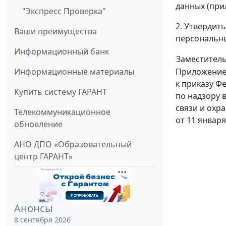
данных (при
"Экспресс Проверка"
2. Утвердит
Ваши преимущества
персональны
Информационный банк
Заместитель
Приложение
Информационные материалы
к приказу Ф
Купить систему ГАРАНТ
по надзору 
связи и охр
Телекоммуникационное
от 11 января 
обновление
            
АНО ДПО «Образовательный
            
центр ГАРАНТ»
            
Анонсы
            
            
8 сентября 2026