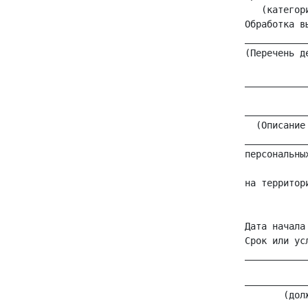
    (категор
 Обработка в
 ___________
 (Перечень д
            
 ___________
            
 ___________
   (Описание
 ___________
 персональны
            
 на территор
            
            
 Дата начала
 Срок или ус
 ___________