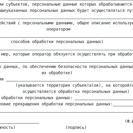
ии субъектов, персональные данные которых обрабатываются)
ышеуказанных персональных данных будет осуществляться пут
_________________________________________________________
ействий с персональными данными, общее описание используе
                    оператором

_________________________________________________________
     способов обработки персональных данных)

_________________________________________________________
 мер, которые оператор обязуется осуществлять при обработ
_________________________________________________________
х данных, по обеспечению безопасности персональных данных
                  их обработке)

ии ______________________________________________________
       (указывается территория субъекта(ов), на которой(ы
          осуществляется обработка персональных данных)

 обработки персональных данных: _________________________
ловие прекращения обработки персональных данных:_________
_________________                                    (Ф.И