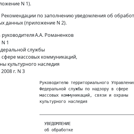
ложение N 1).
ь Рекомендации по заполнению уведомления об обработ
х данных (приложение N 2).
 руководителя
А.А. Романенков
 N 1
едеральной службы
в сфере массовых коммуникаций,
аны культурного наследия
2008 г. N 3
                 Руководителю территориального Управления
                 Федеральной службы по надзору в сфере

                 массовых коммуникаций, связи и охраны

                   УВЕДОМЛЕНИЕ

                   об обработке
