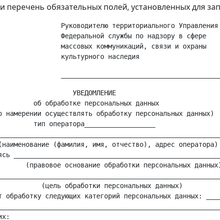
и перечень обязательных полей, установленных для за
                Руководителю территориального Управления

                Федеральной службы по надзору в сфере

                массовых коммуникаций, связи и охраны

                   УВЕДОМЛЕНИЕ

         об обработке персональных данных

о намерении осуществлять обработку персональных данных)

         тип оператора__________________

_________________________________________________________
(наименование (фамилия, имя, отчество), адрес оператора)

ясь _____________________________________________________
       (правовое основание обработки персональных данных)
_________________________________________________________
           (цель обработки персональных данных)

т обработку следующих категорий персональных данных: ____
_________________________________________________________
их: _____________________________________________________