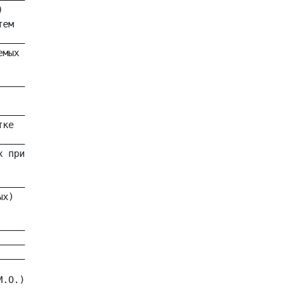


ем

____

мых

____

____

ке

____

 при

____

х)

____

____

.О.)
