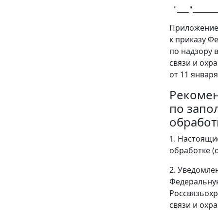
Приложение
к приказу Ф
по надзору 
связи и охр
от 11 января 
Рекоме
по запо
обработ
1. Настоящи
обработке (
2. Уведомле
Федеральную
Россвязьохр
связи и охр