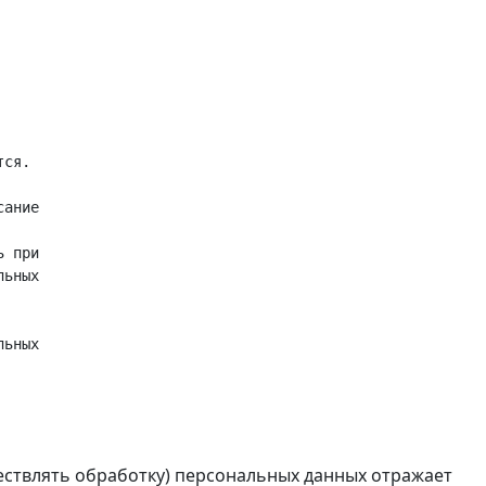
ся.

ание

 при

ьных

ьных

ествлять обработку) персональных данных отражает