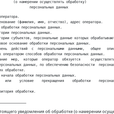
       (о намерении осуществлять обработку)

ператора.

енование (фамилия, имя, отчество), адрес оператора.

 обработки персональных данных.

гории персональных данных.

гории субъектов, персональные данные которых обрабатывают
овое основание обработки персональных данных.

чень  действий  с  персональными  данными,   общее   опис
х оператором способов обработки персональных данных.

ание  мер,  которые  оператор  обязуется     осуществлять
ерсональных данных, по обеспечению безопасности  персонал
х обработке.

 начала обработки персональных данных.

   или    условие    прекращения    обработки    персонал
_______________
тоящего уведомления об обработке (о намерении осущ