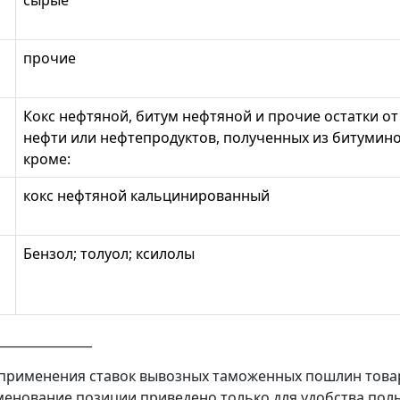
прочие
Кокс нефтяной, битум нефтяной и прочие остатки о
нефти или нефтепродуктов, полученных из битумин
кроме:
кокс нефтяной кальцинированный
Бензол; толуол; ксилолы
_______________
 применения ставок вывозных таможенных пошлин това
менование позиции приведено только для удобства пол