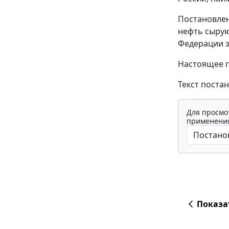
Постановлен
нефть сырую
Федерации з
Настоящее по
Текст постан
Для просмо
применения
Показа