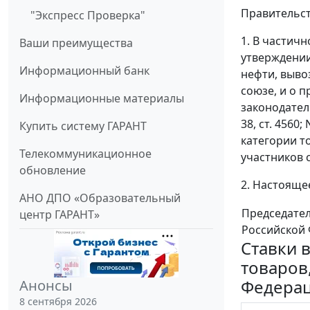
Правительст
"Экспресс Проверка"
1. В частич
Ваши преимущества
утверждении
Информационный банк
нефти, выво
союзе, и о 
Информационные материалы
законодательс
38, ст. 4560
Купить систему ГАРАНТ
категории т
Телекоммуникационное
участников 
обновление
2. Настоящее
АНО ДПО «Образовательный
Председате
центр ГАРАНТ»
Российской
Ставки 
товаров
Федерац
Анонсы
8 сентября 2026