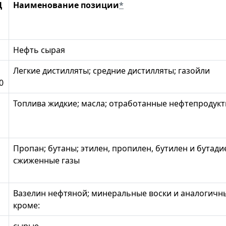
Д
Наименование позиции
*
Нефть сырая
Легкие дистилляты; средние дистилляты; газойли
0
Топлива жидкие; масла; отработанные нефтепродук
Пропан; бутаны; этилен, пропилен, бутилен и бутади
сжиженные газы
Вазелин нефтяной; минеральные воски и аналогичн
кроме:
сырые