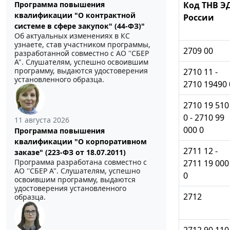
Код ТНВ Э
Программа повышения
квалификации "О контрактной
России
системе в сфере закупок" (44-ФЗ)"
Об актуальных изменениях в КС
узнаете, став участником программы,
2709 00
разработанной совместно с АО ''СБЕР
А". Слушателям, успешно освоившим
программу, выдаются удостоверения
2710 11 -
установленного образца.
2710 19490 
2710 19 510
0 - 2710 99
11 августа 2026
000 0
Программа повышения
квалификации "О корпоративном
2711 12 -
заказе" (223-ФЗ от 18.07.2011)
Программа разработана совместно с
2711 19 000
АО ''СБЕР А". Слушателям, успешно
0
освоившим программу, выдаются
удостоверения установленного
2712
образца.
2712 90 110