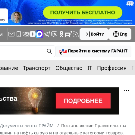
м
Войти
Eng
Перейти в систему ГАРАНТ
ование
Транспорт
Общество
IT
Профессия
П
Документы ленты ПРАЙМ
Постановление Правительства
ошлин на нефть сырую и на отдельные категории товаров,