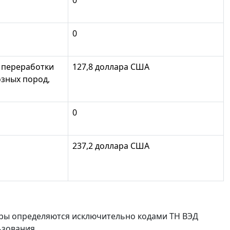
0
т переработки
127,8 доллара США
озных пород,
0
237,2 доллара США
ры определяются исключительно кодами ТН ВЭД
ьзования.