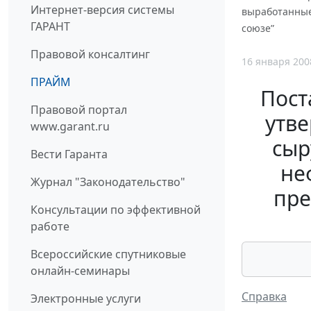
Интернет-версия системы
выработанные
ГАРАНТ
союзе”
Правовой консалтинг
16 января 200
ПРАЙМ
Пост
Правовой портал
утв
www.garant.ru
сыр
Вести Гаранта
не
Журнал "Законодательство"
пре
Консультации по эффективной
работе
Всероссийские спутниковые
онлайн-семинары
Справка
Электронные услуги