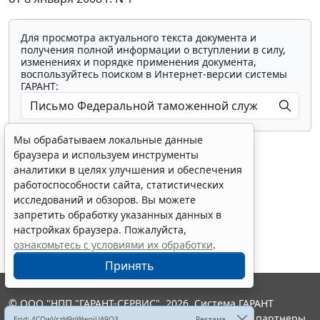
Для просмотра актуального текста документа и
получения полной информации о вступлении в силу,
изменениях и порядке применения документа,
воспользуйтесь поиском в Интернет-версии системы
ГАРАНТ:
Мы обрабатываем локальные данные
браузера и используем инструменты
аналитики в целях улучшения и обеспечения
работоспособности сайта, статистических
исследований и обзоров. Вы можете
Показать все материалы
запретить обработку указанных данных в
настройках браузера. Пожалуйста,
ознакомьтесь с условиями их обработки
.
Принять
© ООО "НПП "ГАРАНТ-СЕРВИС", 2026. Система ГАРАНТ
выпускается с 1990 года. Компания "Гарант" и ее партнеры
Erid: 4CQwVszH9pWwojUA9Q3
Реклама