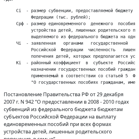
     Сi  - размер субвенции, предоставляемой бюджету су
           Федерации (тыс. рублей);

     Срф - размер единовременного  денежного  пособия  
           устройства детей, лишенных родительского поп
           выделяемого из федерального бюджета на одног
     Чi  - заявленная   органами   государственной    в
           Российской  Федерации  численность   лишенны
           попечения детей, которых предполагается устр
     Ki  - районный коэффициент  в  субъекте  Российско
           назначении государственных пособий гражданам
           применяемый в соответствии со статьей 5  Фед
Постановление Правительства РФ от 29 декабря
2007 г. N 942 “О предоставлении в 2008 - 2010 годах
субвенций из федерального бюджета бюджетам
субъектов Российской Федерации на выплату
единовременных пособий при всех формах
устройства детей, лишенных родительского