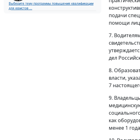
практически
Выберите тему программы повышения квалификации
конструктив
для юристов ...
подачи спец
помощи лиц
7. Водителя
свидетельст
утверждаетс
дел Российс
8. Образова
власти, ука
7 настоящег
9. Владельц
медицинскую
социального
как оборудо
менее 1 год