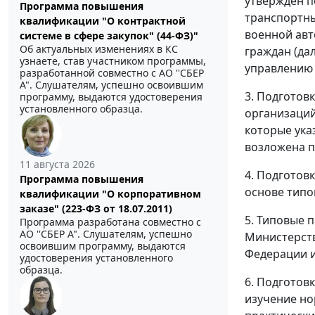
утвержден п
Программа повышения
транспортны
квалификации "О контрактной
военной авт
системе в сфере закупок" (44-ФЗ)"
Об актуальных изменениях в КС
граждан (да
узнаете, став участником программы,
управлению
разработанной совместно с АО ''СБЕР
А". Слушателям, успешно освоившим
3. Подготов
программу, выдаются удостоверения
установленного образца.
организаций
которые ука
возложена п
11 августа 2026
4. Подготов
Программа повышения
основе типо
квалификации "О корпоративном
заказе" (223-ФЗ от 18.07.2011)
5. Типовые 
Программа разработана совместно с
АО ''СБЕР А". Слушателям, успешно
Министерств
освоившим программу, выдаются
Федерации и
удостоверения установленного
образца.
6. Подготов
изучение но