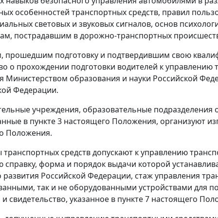
х навыков безопасного управления автомобилями в разл
ных особенностей транспортных средств, правил польз
иальных световых и звуковых сигналов, основ психологи
ам, пострадавшим в дорожно-транспортных происшеств
м, прошедшим подготовку и подтвердившим свою квалиф
во о прохождении подготовки водителей к управлению
я Министерством образования и науки Российской Фед
кой Федерации.
тельные учреждения, образовательные подразделения 
занные в пункте 3 настоящего Положения, организуют из
о Положения.
ы транспортных средств допускают к управлению тран
 справку, форма и порядок выдачи которой устанавли
 развития Российской Федерации, стаж управления тр
ванными, так и не оборудованными устройствами для по
а и свидетельство, указанное в пункте 7 настоящего Пол