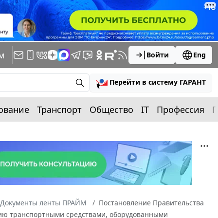
м
Войти
Eng
Перейти в систему ГАРАНТ
ование
Транспорт
Общество
IT
Профессия
П
Документы ленты ПРАЙМ
Постановление Правительства
лению транспортными средствами, оборудованными