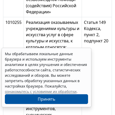
(содействия) Российской
Федерации»
1010255
Реализация оказываемых
Статья 149
учреждениями культуры и
Кодекса,
искусства услуг в сфере
пункт 2,
культуры и искусства, к
подпункт 20
которым относятся:
услуги по
Мы обрабатываем локальные данные
предоставлению
браузера и используем инструменты
аналитики в целях улучшения и обеспечения
напрокат аудио-,
работоспособности сайта, статистических
видеоносителей из
исследований и обзоров. Вы можете
фондов указанных
запретить обработку указанных данных в
учреждений,
настройках браузера. Пожалуйста,
звукотехнического
ознакомьтесь с условиями их обработки
.
оборудования,
Принять
музыкальных
инструментов,
сценических