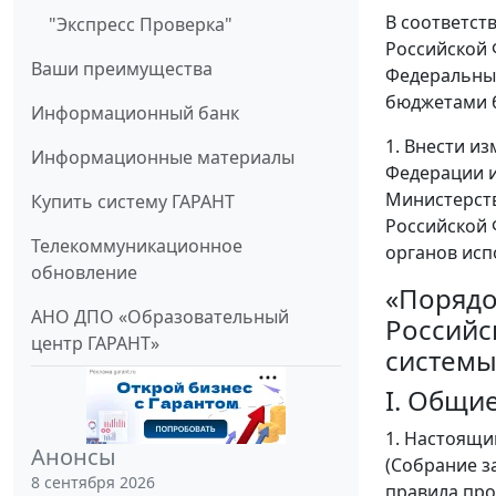
В соответст
"Экспресс Проверка"
Российской Ф
Ваши преимущества
Федеральным
бюджетами 
Информационный банк
1. Внести и
Информационные материалы
Федерации и
Министерств
Купить систему ГАРАНТ
Российской 
Телекоммуникационное
органов исп
обновление
«Порядо
АНО ДПО «Образовательный
Российс
центр ГАРАНТ»
системы
I. Общи
1. Настоящи
Анонсы
(Собрание за
8 сентября 2026
правила про