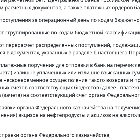
 расчетных документов, а также платежных ордеров ба
поступления за операционный день по кодам бюджетно
т сгруппированные по кодам бюджетной классификаци
т перерасчет распределенных поступлений, подлежащи
я в документах, указанных в разделе II настоящего Пор
латежные поручения для отправки в банк на перечисле
ачета) излишне уплаченных или излишне взысканных сум
а несвоевременное осуществление такого возврата и п
иных счетов соответствующих бюджетов (далее - плате
а (зачета) на соответствующий счет органа Федеральног
аявки органа Федерального казначейства на получение
очнения) акцизов на нефтепродукты и акцизов на алког
правки органа Федерального казначейства;