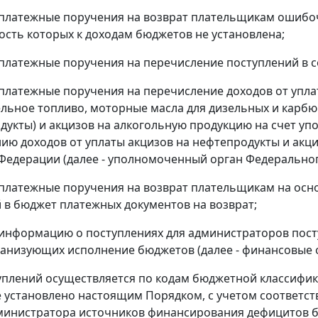
платежные поручения на возврат плательщикам ошибоч
сть которых к доходам бюджетов не установлена;
латежные поручения на перечисление поступлений в 
латежные поручения на перечисление доходов от упла
ельное топливо, моторные масла для дизельных и карбю
дукты) и акцизов на алкогольную продукцию на счет у
ию доходов от уплаты акцизов на нефтепродукты и акц
Федерации (далее - уполномоченный орган Федеральног
платежные поручения на возврат плательщикам на осн
 в бюджет платежных документов на возврат;
нформацию о поступлениях для администраторов посту
ганизующих исполнение бюджетов (далее - финансовые 
туплений осуществляется по кодам бюджетной классифик
е установлено настоящим Порядком, с учетом соответст
министратора источников финансирования дефицитов б