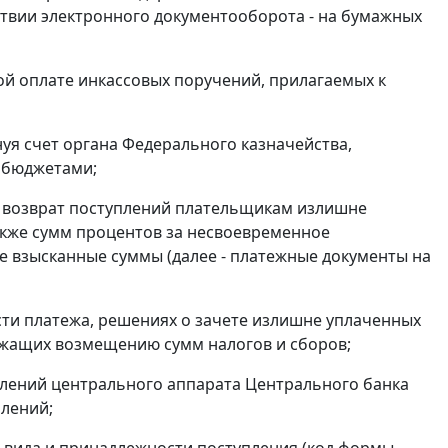
ствии электронного документооборота - на бумажных
ой оплате инкассовых поручений, прилагаемых к
уя счет органа Федерального казначейства,
 бюджетами;
 возврат поступлений плательщикам излишне
акже сумм процентов за несвоевременное
е взысканные суммы (далее - платежные документы на
ти платежа, решениях о зачете излишне уплаченных
лежащих возмещению сумм налогов и сборов;
лений центрального аппарата Центрального банка
лений;
 вида и принадлежности поступления (код формы