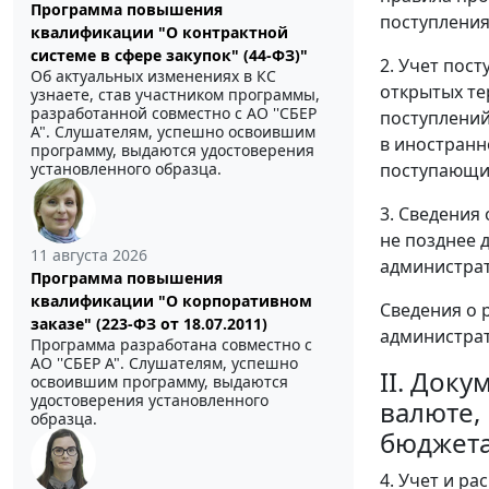
Программа повышения
поступления
квалификации "О контрактной
системе в сфере закупок" (44-ФЗ)"
2. Учет пос
Об актуальных изменениях в КС
открытых те
узнаете, став участником программы,
разработанной совместно с АО ''СБЕР
поступлений
А". Слушателям, успешно освоившим
в иностранн
программу, выдаются удостоверения
поступающих
установленного образца.
3. Сведения
не позднее 
11 августа 2026
администрат
Программа повышения
квалификации "О корпоративном
Сведения о 
заказе" (223-ФЗ от 18.07.2011)
администрат
Программа разработана совместно с
АО ''СБЕР А". Слушателям, успешно
II. Док
освоившим программу, выдаются
удостоверения установленного
валюте,
образца.
бюджет
4. Учет и р