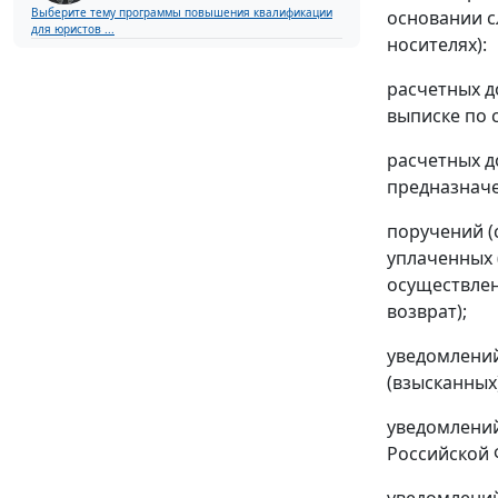
Выберите тему программы повышения квалификации
основании с
для юристов ...
носителях):
расчетных д
выписке по с
расчетных д
предназначе
поручений (
уплаченных 
осуществлен
возврат);
уведомлений
(взысканных
уведомлений
Российской 
уведомлений