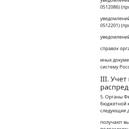
0512086) (п
уведомлений
0512201) (п
уведомлений
справок орг
иных докуме
систему Рос
III. Уч
распред
5. Органы Ф
бюджетной к
следующие д
получают вы
подразделен