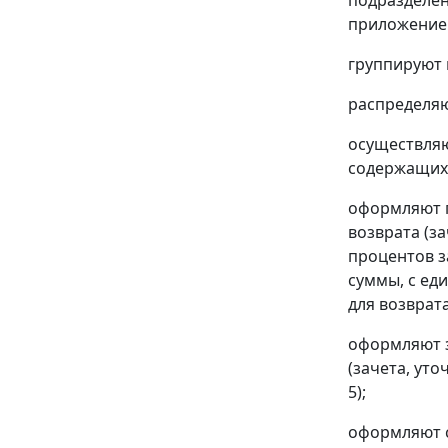
приложением
группируют 
распределяю
осуществляю
содержащихс
оформляют п
возврата (з
процентов з
суммы, с ед
для возврат
оформляют з
(зачета, ут
5);
оформляют с