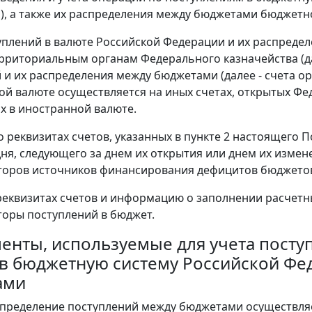
), а также их распределения между бюджетами бюджетно
туплений в валюте Российской Федерации и их распреде
рриториальным органам Федерального казначейства (да
 и их распределения между бюджетами (далее - счета о
ой валюте осуществляется на иных счетах, открытых Фед
 в иностранной валюте.
 о реквизитах счетов, указанных в пункте 2 настоящего
дня, следующего за днем их открытия или днем их изме
оров источников финансирования дефицитов бюджетов 
реквизитах счетов и информацию о заполнении расчетн
оры поступлений в бюджет.
ументы, используемые для учета посту
 в бюджетную систему Российской Фе
ами
аспределение поступлений между бюджетами осуществля