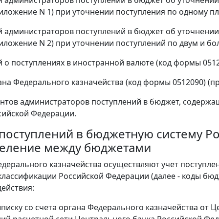
риложение N 1) при уточнении поступления по одному п
 администраторов поступлений в бюджет об уточнении
риложение N 2) при уточнении поступлений по двум и б
 о поступлениях в иностранной валюте (код формы 0512
ана Федерального казначейства (код формы 0512090) (пр
нтов администраторов поступлений в бюджет, содерж
сийской Федерации.
ет поступлений в бюджетную систему 
еление между бюджетами
едерального казначейства осуществляют учет поступле
лассификации Российской Федерации (далее - коды бю
ействия:
писку со счета органа Федерального казначейства от 
ий расчетной сети Центрального банка Российской Феде