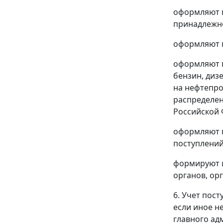
оформляют 
принадлежно
оформляют п
оформляют п
бензин, диз
на нефтепро
распределен
Российской 
оформляют 
поступлений
формируют и
органов, ор
6. Учет пос
если иное н
главного ад