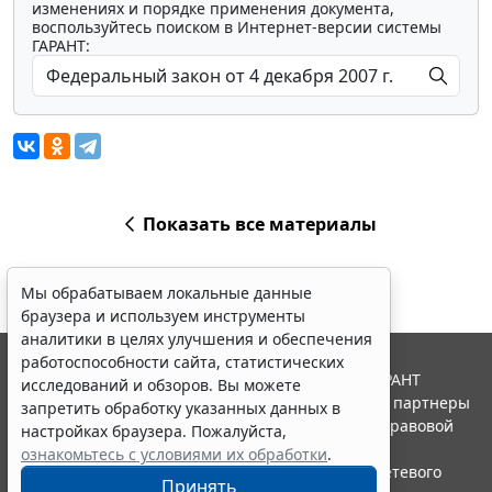
изменениях и порядке применения документа,
воспользуйтесь поиском в Интернет-версии системы
ГАРАНТ:
Показать все материалы
Мы обрабатываем локальные данные
браузера и используем инструменты
аналитики в целях улучшения и обеспечения
работоспособности сайта, статистических
© ООО "НПП "ГАРАНТ-СЕРВИС", 2026. Система ГАРАНТ
исследований и обзоров. Вы можете
выпускается с 1990 года. Компания "Гарант" и ее партнеры
запретить обработку указанных данных в
являются участниками Российской ассоциации правовой
настройках браузера. Пожалуйста,
информации ГАРАНТ.
ознакомьтесь с условиями их обработки
.
Портал ГАРАНТ.РУ зарегистрирован в качестве сетевого
Принять