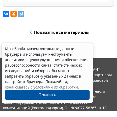
Показать все материалы
Мы обрабатываем локальные данные
браузера и используем инструменты
аналитики в целях улучшения и обеспечения
работоспособности сайта, статистических
© ООО "НПП "ГАРАНТ-СЕРВИС", 2026. Система ГАРАНТ
исследований и обзоров. Вы можете
выпускается с 1990 года. Компания "Гарант" и ее партнеры
запретить обработку указанных данных в
являются участниками Российской ассоциации правовой
настройках браузера. Пожалуйста,
информации ГАРАНТ.
ознакомьтесь с условиями их обработки
.
Портал ГАРАНТ.РУ зарегистрирован в качестве сетевого
Принять
издания Федеральной службой по надзору в сфере
связи,информационных технологий и массовых
коммуникаций (Роскомнадзором), Эл № ФС77-58365 от 18
июня 2014 года.