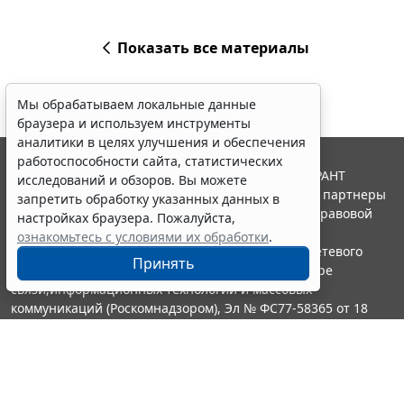
Показать все материалы
Мы обрабатываем локальные данные
браузера и используем инструменты
аналитики в целях улучшения и обеспечения
работоспособности сайта, статистических
© ООО "НПП "ГАРАНТ-СЕРВИС", 2026. Система ГАРАНТ
исследований и обзоров. Вы можете
выпускается с 1990 года. Компания "Гарант" и ее партнеры
запретить обработку указанных данных в
являются участниками Российской ассоциации правовой
настройках браузера. Пожалуйста,
информации ГАРАНТ.
ознакомьтесь с условиями их обработки
.
Портал ГАРАНТ.РУ зарегистрирован в качестве сетевого
Принять
издания Федеральной службой по надзору в сфере
связи,информационных технологий и массовых
коммуникаций (Роскомнадзором), Эл № ФС77-58365 от 18
июня 2014 года.
16+
Контакты
8-800-200-88-88