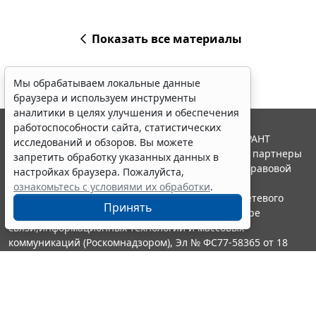
Показать все материалы
Мы обрабатываем локальные данные
браузера и используем инструменты
аналитики в целях улучшения и обеспечения
работоспособности сайта, статистических
© ООО "НПП "ГАРАНТ-СЕРВИС", 2026. Система ГАРАНТ
исследований и обзоров. Вы можете
выпускается с 1990 года. Компания "Гарант" и ее партнеры
запретить обработку указанных данных в
являются участниками Российской ассоциации правовой
настройках браузера. Пожалуйста,
информации ГАРАНТ.
ознакомьтесь с условиями их обработки
.
Портал ГАРАНТ.РУ зарегистрирован в качестве сетевого
Принять
издания Федеральной службой по надзору в сфере
связи,информационных технологий и массовых
коммуникаций (Роскомнадзором), Эл № ФС77-58365 от 18
июня 2014 года.
16+
Контакты
8-800-200-88-88