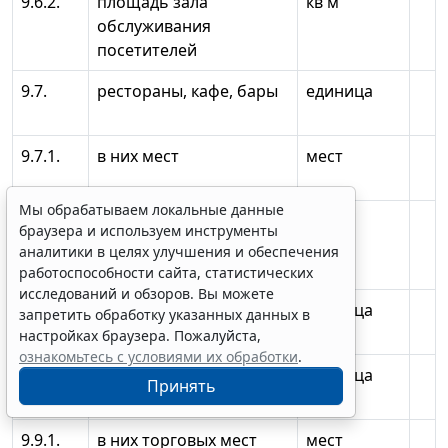
9.6.2.
площадь зала
кв м
обслуживания
посетителей
9.7.
рестораны, кафе, бары
единица
9.7.1.
в них мест
мест
Мы обрабатываем локальные данные
9.7.2.
площадь зала
кв м
браузера и используем инструменты
обслуживания
аналитики в целях улучшения и обеспечения
посетителей
работоспособности сайта, статистических
исследований и обзоров. Вы можете
9.8.
автозаправочные
единица
запретить обработку указанных данных в
станции
настройках браузера. Пожалуйста,
ознакомьтесь с условиями их обработки
.
9.9.
розничные рынки -
единица
Принять
всего
9.9.1.
в них торговых мест
мест