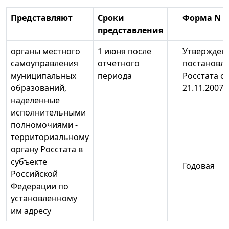
Представляют
Сроки
Форма N 1
представления
органы местного
1 июня после
Утвержден
самоуправления
отчетного
постановл
муниципальных
периода
Росстата о
образований,
21.11.2007 
наделенные
исполнительными
полномочиями -
территориальному
органу Росстата в
субъекте
Годовая
Российской
Федерации по
установленному
им адресу