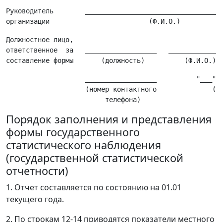
Руководитель        ___________________________________
Должностное лицо,

ответственное  за   __________________   ______________
                    __________________          "___" _
                    (номер контактного              (да
Порядок заполнения и представления
формы государственного
статистического наблюдения
(государственной статистической
отчетности)
1. Отчет составляется по состоянию на 01.01
текущего года.
2. По строкам 12-14 приводятся показатели местного