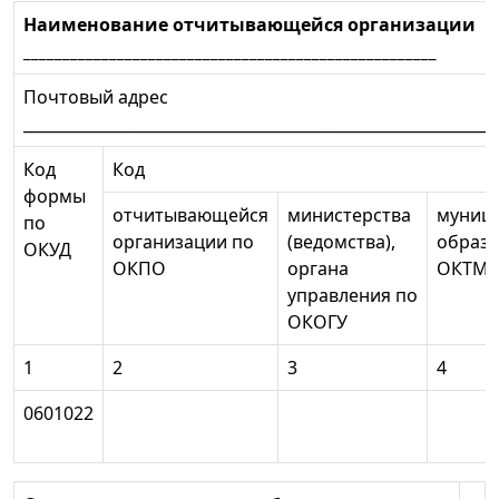
Наименование отчитывающейся организации
_____________________________________________________
Почтовый адрес
_____________________________________________________________
Код
Код
формы
отчитывающейся
министерства
муниц
по
организации по
(ведомства),
образо
ОКУД
ОКПО
органа
ОКТМ
управления по
ОКОГУ
1
2
3
4
0601022