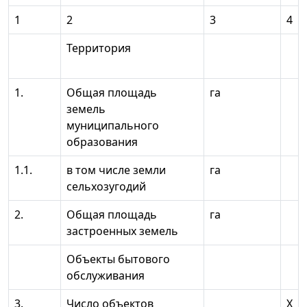
1
2
3
4
Территория
1.
Общая площадь
га
земель
муниципального
образования
1.1.
в том числе земли
га
сельхозугодий
2.
Общая площадь
га
застроенных земель
Объекты бытового
обслуживания
3.
Число объектов
X