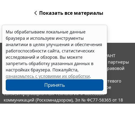
Показать все материалы
Мы обрабатываем локальные данные
браузера и используем инструменты
аналитики в целях улучшения и обеспечения
работоспособности сайта, статистических
© ООО "НПП "ГАРАНТ-СЕРВИС", 2026. Система ГАРАНТ
исследований и обзоров. Вы можете
выпускается с 1990 года. Компания "Гарант" и ее партнеры
запретить обработку указанных данных в
являются участниками Российской ассоциации правовой
настройках браузера. Пожалуйста,
информации ГАРАНТ.
ознакомьтесь с условиями их обработки
.
Портал ГАРАНТ.РУ зарегистрирован в качестве сетевого
Принять
издания Федеральной службой по надзору в сфере
связи,информационных технологий и массовых
коммуникаций (Роскомнадзором), Эл № ФС77-58365 от 18
июня 2014 года.
16+
Контакты
8-800-200-88-88