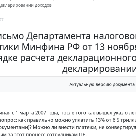
екларировании доходов
07
исьмо Департамента налогово
тики Минфина РФ от 13 ноября 
ядке расчета декларационног
декларировании
Актуальную версию документа
ная с 1 марта 2007 года, после того как вышел указ о л
опрос: как правильно можно уплатить 13% от 6,5 трилли
документами)? Можно ли внести платежи, не конвертиру
ым за этот процесс сотрудникам ЦБ.