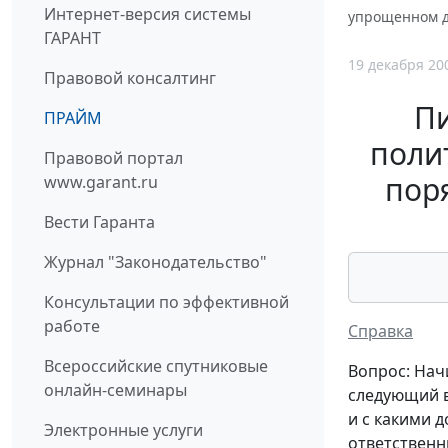
Интернет-версия системы
упрощенном д
ГАРАНТ
19 декабря 20
Правовой консалтинг
П
ПРАЙМ
поли
Правовой портал
пор
www.garant.ru
Вести Гаранта
Журнал "Законодательство"
Консультации по эффективной
работе
Справка
Всероссийские спутниковые
Вопрос: Начи
онлайн-семинары
следующий в
и с какими 
Электронные услуги
ответственн