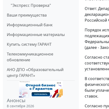
"Экспресс Проверка"
Ответ: Депа
декларацион
Ваши преимущества
Российской 
Информационный банк
Порядок исп
Информационные материалы
подлежащих 
Федеральным
Купить систему ГАРАНТ
(далее - Зако
Телекоммуникационное
Согласно ст
обновление
соответству
установленн
АНО ДПО «Образовательный
центр ГАРАНТ»
В соответст
физического
были уплаче
ставок.
Анонсы
Согласно пу
8 сентября 2026