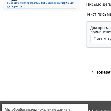
Выберите тему программы повышения квалификации
Письмо Депа
для юристов ...
Текст письм
Для просмо
применения
Показа
Мы обрабатываем локальные данные