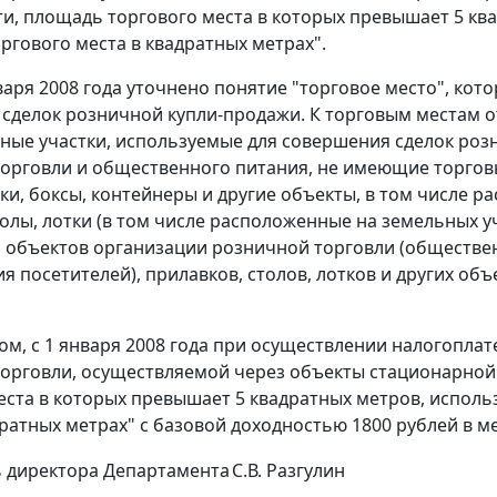
ти, площадь торгового места в которых превышает 5 кв
ргового места в квадратных метрах".
нваря 2008 года уточнено понятие "торговое место", кот
сделок розничной купли-продажи. К торговым местам отн
ьные участки, используемые для совершения сделок роз
орговли и общественного питания, не имеющие торговы
ски, боксы, контейнеры и другие объекты, в том числе р
толы, лотки (в том числе расположенные на земельных у
объектов организации розничной торговли (общественн
я посетителей), прилавков, столов, лотков и других объ
ом, с 1 января 2008 года при осуществлении налогопл
орговли, осуществляемой через объекты стационарной 
еста в которых превышает 5 квадратных метров, исполь
дратных метрах" с базовой доходностью 1800 рублей в м
 директора Департамента
С.В. Разгулин