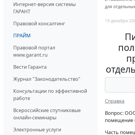
Интернет-версия системы
для отдельны
ГАРАНТ
19 декабря 20
Правовой консалтинг
П
ПРАЙМ
пол
Правовой портал
www.garant.ru
п
отдел
Вести Гаранта
Журнал "Законодательство"
Консультации по эффективной
работе
Справка
Всероссийские спутниковые
Вопрос: ООО
онлайн-семинары
помещение п
Электронные услуги
Часть помещ