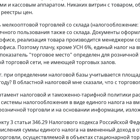
и и кассовым аппаратом. Никаких витрин с товаром, об
 реестры цен.
 мелкооптовой торговлей со склада (налогообложение: 
ичного пользования также со склада. Документы оформл
 офисе, реализация товара производится менеджером со 
офиса. Поэтому плачу, кроме УСН 6%, единый налог на в
показатель "торговое место" определен для розничной
й торговой сети, не имеющей торговых залов.
8 г. при определении налоговой базы учитывается площад
оду? В областной налоговой мне сказали, что с торговог
ртамент налоговой и таможенно-тарифной политики расс
системы налогообложения в виде единого налога на вм
озничной торговли и на основании информации, излож
нкту 3 статьи 346.29 Налогового кодекса Российской Фед
счисления суммы единого налога на вмененный доход в
орговли, осуществляемой в объектах стационарной торг