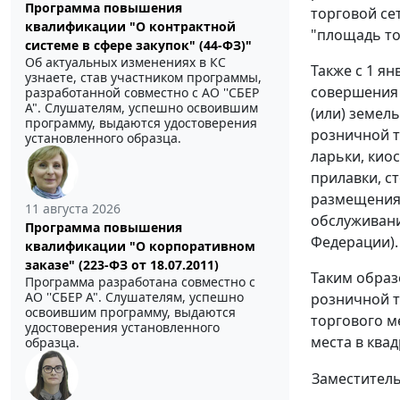
Программа повышения
торговой се
квалификации "О контрактной
"площадь то
системе в сфере закупок" (44-ФЗ)"
Об актуальных изменениях в КС
Также с 1 я
узнаете, став участником программы,
совершения 
разработанной совместно с АО ''СБЕР
А". Слушателям, успешно освоившим
(или) земел
программу, выдаются удостоверения
розничной т
установленного образца.
ларьки, кио
прилавки, с
размещения 
11 августа 2026
обслуживани
Программа повышения
Федерации).
квалификации "О корпоративном
заказе" (223-ФЗ от 18.07.2011)
Таким образ
Программа разработана совместно с
АО ''СБЕР А". Слушателям, успешно
розничной т
освоившим программу, выдаются
торгового м
удостоверения установленного
места в ква
образца.
Заместитель