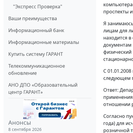
компьютерам
"Экспресс Проверка"
проспекты и
Ваши преимущества
Я занимаюсь
Информационный банк
лицам для л
находится в
Информационные материалы
документам 
физический 
Купить систему ГАРАНТ
стационарно
Телекоммуникационное
С 01.01.200
обновление
следующем г
АНО ДПО «Образовательный
Ответ: Депа
центр ГАРАНТ»
применения 
отношении р
Согласно пу
Анонсы
года) для и
8 сентября 2026
розничной т