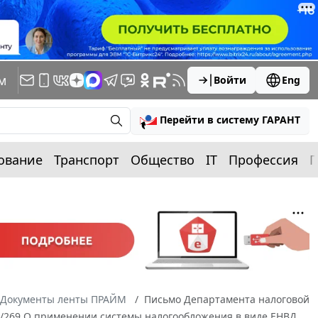
м
Войти
Eng
Перейти в систему ГАРАНТ
ование
Транспорт
Общество
IT
Профессия
П
Документы ленты ПРАЙМ
Письмо Департамента налоговой
05/269 О применении системы налогообложения в виде ЕНВД