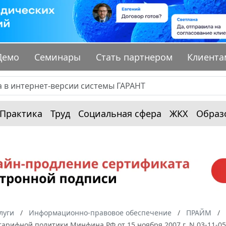
Демо
Семинары
Стать партнером
Клиента
Практика
Труд
Социальная сфера
ЖКХ
Образ
луги
Информационно-правовое обеспечение
ПРАЙМ
тарифной политики Минфина РФ от 15 ноября 2007 г. N 03-11-