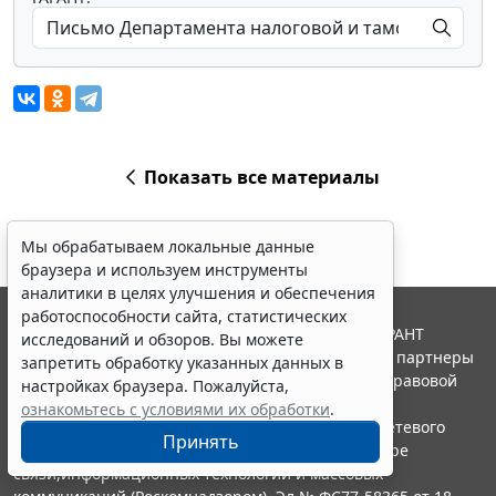
Показать все материалы
Мы обрабатываем локальные данные
браузера и используем инструменты
аналитики в целях улучшения и обеспечения
работоспособности сайта, статистических
© ООО "НПП "ГАРАНТ-СЕРВИС", 2026. Система ГАРАНТ
исследований и обзоров. Вы можете
выпускается с 1990 года. Компания "Гарант" и ее партнеры
запретить обработку указанных данных в
являются участниками Российской ассоциации правовой
настройках браузера. Пожалуйста,
информации ГАРАНТ.
ознакомьтесь с условиями их обработки
.
Портал ГАРАНТ.РУ зарегистрирован в качестве сетевого
Принять
издания Федеральной службой по надзору в сфере
связи,информационных технологий и массовых