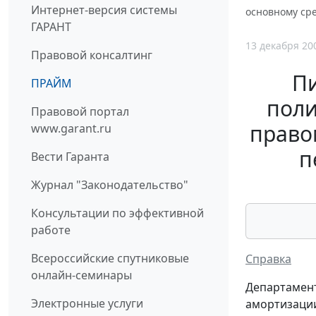
Интернет-версия системы
основному сре
ГАРАНТ
13 декабря 20
Правовой консалтинг
П
ПРАЙМ
поли
Правовой портал
право
www.garant.ru
п
Вести Гаранта
Журнал "Законодательство"
Консультации по эффективной
работе
Всероссийские спутниковые
Справка
онлайн-семинары
Департамент
Электронные услуги
амортизации