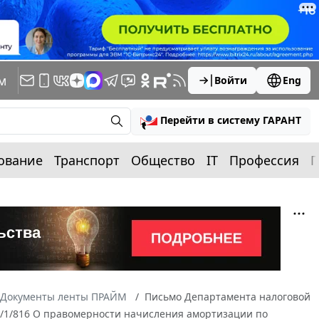
м
Войти
Eng
Перейти в систему ГАРАНТ
ование
Транспорт
Общество
IT
Профессия
П
Документы ленты ПРАЙМ
Письмо Департамента налоговой
6/1/816 О правомерности начисления амортизации по