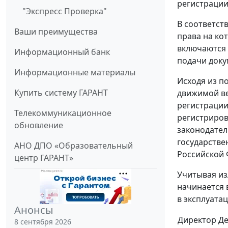
регистрации
"Экспресс Проверка"
В соответств
Ваши преимущества
права на ко
включаются 
Информационный банк
подачи доку
Информационные материалы
Исходя из п
Купить систему ГАРАНТ
движимой ве
регистрации
Телекоммуникационное
регистриров
обновление
законодател
государстве
АНО ДПО «Образовательный
Российской 
центр ГАРАНТ»
Учитывая из
начинается 
в эксплуатац
Анонсы
Директор Д
8 сентября 2026