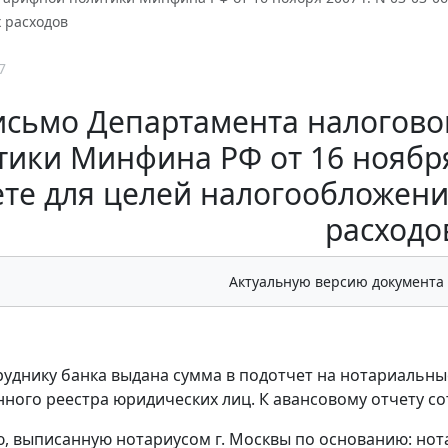
 расходов
7
исьмо Департамента налогово
ики Минфина РФ от 16 ноября 
ете для целей налогообложен
расходо
Актуальную версию документа
руднику банка выдана сумма в подотчет на нотариальны
нного реестра юридических лиц. К авансовому отчету 
ю, выписанную нотариусом г. Москвы по основанию: но