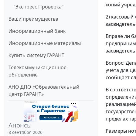
копий учред
"Экспресс Проверка"
2) кассовый
Ваши преимущества
засвидетель
Информационный банк
Вправе ли б
Информационные материалы
предпринима
засвидетель
Купить систему ГАРАНТ
Вопрос: Деп
Телекоммуникационное
учета для ц
обновление
сообщает с
АНО ДПО «Образовательный
В соответств
центр ГАРАНТ»
определении
реализацией
государстве
пределах та
Анонсы
Размеры нот
8 сентября 2026