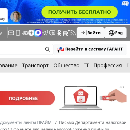
м
Войти
Eng
Перейти в систему ГАРАНТ
ование
Транспорт
Общество
IT
Профессия
П
Документы ленты ПРАЙМ
Письмо Департамента налоговой
6/2/217 Об учете для целей налогообложения прибыли