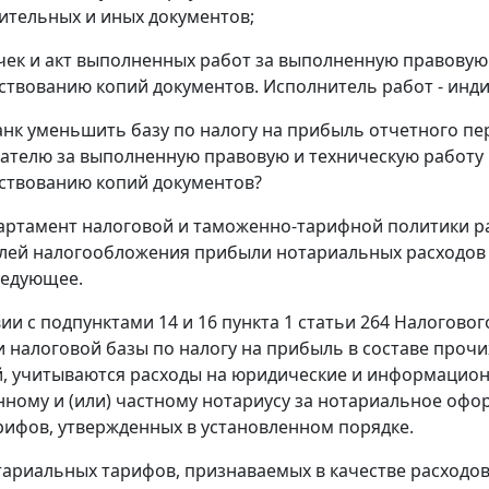
ительных и иных документов;
 чек и акт выполненных работ за выполненную правовую
ствованию копий документов. Исполнитель работ - ин
анк уменьшить базу по налогу на прибыль отчетного п
телю за выполненную правовую и техническую работу 
ствованию копий документов?
артамент налоговой и таможенно-тарифной политики рас
елей налогообложения прибыли нотариальных расходов 
ледующее.
ии с подпунктами 14 и 16 пункта 1 статьи 264 Налоговог
 налоговой базы по налогу на прибыль в составе прочих
, учитываются расходы на юридические и информационны
нному и (или) частному нотариусу за нотариальное офо
рифов, утвержденных в установленном порядке.
ариальных тарифов, признаваемых в качестве расходов