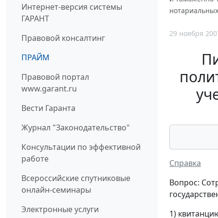
Интернет-версия системы
нотариальных
ГАРАНТ
29 ноября 200
Правовой консалтинг
П
ПРАЙМ
полит
Правовой портал
www.garant.ru
уч
Вести Гаранта
Журнал "Законодательство"
Консультации по эффективной
работе
Справка
Всероссийские спутниковые
Вопрос: Сот
онлайн-семинары
государстве
Электронные услуги
1) квитанци