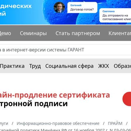
Демо
Семинары
Стать партнером
Клиента
Практика
Труд
Социальная сфера
ЖКХ
Образ
луги
Информационно-правовое обеспечение
ПРАЙМ
арифной политики Минфина РФ от 16 ноября 2007 г. N 03-03-0