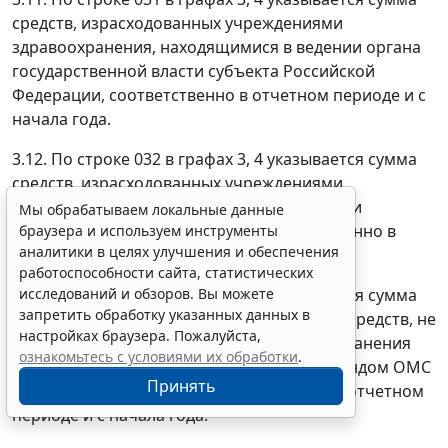
средств, израсходованных учреждениями
здравоохранения, находящимися в ведении органа
государственной власти субъекта Российской
Федерации, соответственно в отчетном периоде и с
начала года.
3.12. По строке 032 в графах 3, 4 указывается сумма
средств, израсходованных учреждениями
здравоохранения, находящимися в ведении
Мы обрабатываем локальные данные
муниципальных образований, соответственно в
браузера и используем инструменты
аналитики в целях улучшения и обеспечения
отчетном периоде и с начала года.
работоспособности сайта, статистических
исследований и обзоров. Вы можете
3.13. По строке 040 в графах 3, 4 указывается сумма
запретить обработку указанных данных в
возврата в территориальные фонды ОМС средств, не
настройках браузера. Пожалуйста,
использованных учреждениями здравоохранения
ознакомьтесь с условиями их обработки
.
(средств, списанных территориальным фондом ОМС
Принять
в бесспорном порядке), соответственно в отчетном
периоде и с начала года.