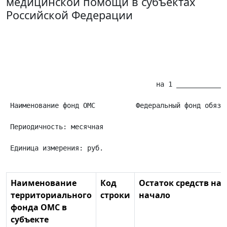
медицинской помощи в субъектах
Российской Федерации
                                                      
                                                      
                                                      
                                                      
                                                      
                                     на 1 ____________
                                                      
 Наименование фонд ОМС          Федеральный фонд обяза
                                                      
 Периодичность: месячная                              
                                                      
 Единица измерения: руб.                              
Наименование
Код
Остаток средств на
территориального
строки
начало
фонда ОМС в
субъекте