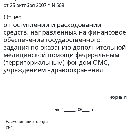
от 25 октября 2007 г. N 668
Отчет
о поступлении и расходовании
средств, направленных на финансовое
обеспечение государственного
задания по оказанию дополнительной
медицинской помощи федеральным
(территориальным) фондом ОМС,
учреждением здравоохранения
                                                       
                                                       
                                                       
                                              Форма по 
                                                       
                      на 1_____200___ г.              Д
                     ----------------------            
 Наименование фонда                                    
 ОМС,                                                  