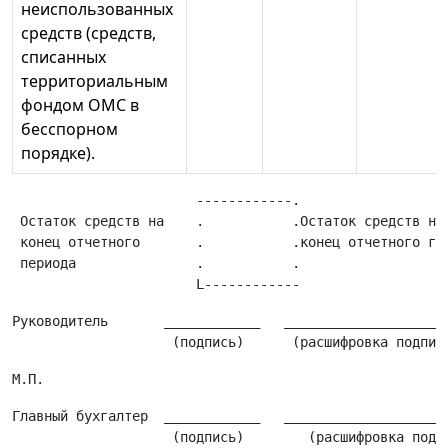
неиспользованных
средств (средств,
списанных
территориальным
фондом ОМС в
бесспорном
порядке).
                       ------------.                   
 Остаток средств на    .           .Остаток средств на 
 конец отчетного       .           .конец отчетного год
 периода               .           .                   
Руководитель       ____________   _____________________
Главный бухгалтер  ____________   _____________________