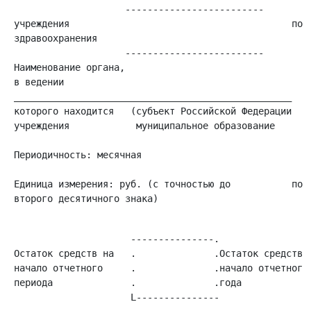
                     -------------------------         
 учреждения                                        по О
 здравоохранения                                       
                     -------------------------         
 Наименование органа,                                  
 в ведении                                             
 __________________________________________________    
 которого находится   (субъект Российской Федерации    
 учреждения            муниципальное образование       
                                                       
 Периодичность: месячная                               
                                                       
 Единица измерения: руб. (с точностью до           по О
 второго десятичного знака)                            
                      ---------------.                 
 Остаток средств на   .              .Остаток средств н
 начало отчетного     .              .начало отчетного 
 периода              .              .года             