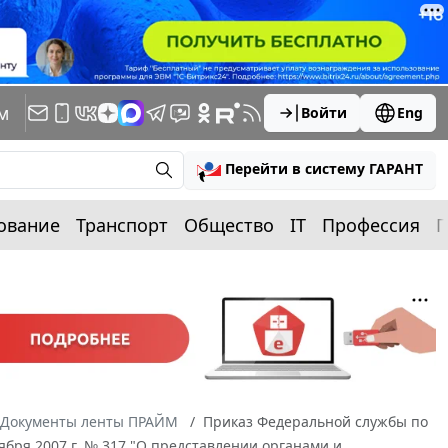
м
Войти
Eng
Перейти в систему ГАРАНТ
ование
Транспорт
Общество
IT
Профессия
П
Документы ленты ПРАЙМ
Приказ Федеральной службы по
ября 2007 г. № 317 "О представлении органами и