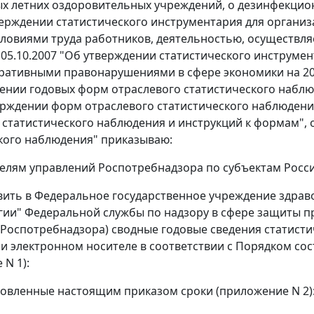
х летних оздоровительных учреждений, о дезинфекционн
верждении статистического инструментария для организ
словиями труда работников, деятельностью, осуществляе
от 05.10.2007 "Об утверждении статистического инструм
ративными правонарушениями в сфере экономики на 2008
ении годовых форм отраслевого статистического наблюд
ерждении форм отраслевого статистического наблюдения
 статистического наблюдения и инструкций к формам", 
кого наблюдения" приказываю:
телям управлений Роспотребнадзора по субъектам Росс
авить в Федеральное государственное учреждение здра
ии" Федеральной службы по надзору в сфере защиты пра
Роспотребнадзора) сводные годовые сведения статист
 и электронном носителе в соответствии с Порядком сос
 N 1):
тановленные настоящим приказом сроки (приложение N 2)