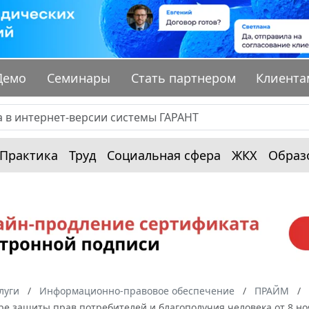
Демо
Семинары
Стать партнером
Клиента
Практика
Труд
Социальная сфера
ЖКХ
Образ
луги
Информационно-правовое обеспечение
ПРАЙМ
ре защиты прав потребителей и благополучия человека от 8 но