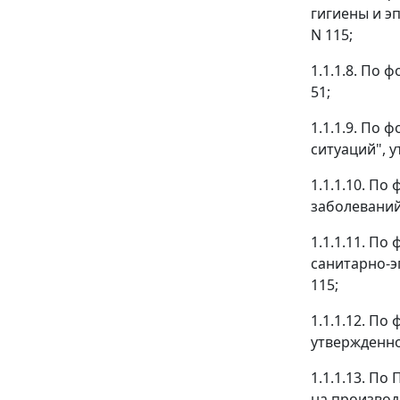
гигиены и э
N 115;
1.1.1.8. По
51;
1.1.1.9. По
ситуаций", 
1.1.1.10. П
заболеваний
1.1.1.11. П
санитарно-э
115;
1.1.1.12. П
утвержденно
1.1.1.13. П
на производ