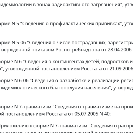
пидемиологии в зонах радиоактивного загрязнения", ут
 форме N 5 "Сведения о профилактических прививках", ут
 форме N 5-06 "Сведения о числе пострадавших, зарегис
утвержденной приказом Роспотребнадзора от 28.04.2006 
о форме N 6 "Сведения о контингентах детей, подростко
", утвержденной постановлением Росстата от 21.09.2006
о форме N 6-06 "Сведения о разработке и реализации р
пидемиологического благополучия населения", утвержд
о форме N 7-травматизм "Сведения о травматизме на про
й постановлением Росстата от 05.07.2005 N 40;
о Приложению к форме N 7-травматизм "Сведения о расп
стве по основным видам происшествий и причинам нес