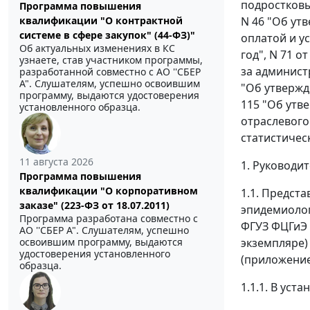
подростковы
Программа повышения
квалификации "О контрактной
N 46 "Об ут
системе в сфере закупок" (44-ФЗ)"
оплатой и у
Об актуальных изменениях в КС
год", N 71 
узнаете, став участником программы,
за админист
разработанной совместно с АО ''СБЕР
А". Слушателям, успешно освоившим
"Об утвержд
программу, выдаются удостоверения
115 "Об утв
установленного образца.
отраслевого
статистичес
11 августа 2026
1. Руководи
Программа повышения
квалификации "О корпоративном
1.1. Предст
заказе" (223-ФЗ от 18.07.2011)
эпидемиолог
Программа разработана совместно с
ФГУЗ ФЦГиЭ 
АО ''СБЕР А". Слушателям, успешно
освоившим программу, выдаются
экземпляре)
удостоверения установленного
(приложение
образца.
1.1.1. В ус