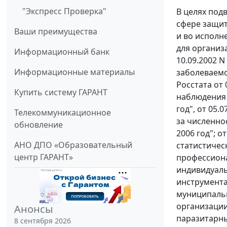
"Экспресс Проверка"
В целях под
сфере защит
Ваши преимущества
и во исполн
для организ
Информационный банк
10.09.2002 
Информационные материалы
заболеваемо
Росстата от
Купить систему ГАРАНТ
наблюдения 
год", от 05
Телекоммуникационное
за численно
обновление
2006 год"; 
АНО ДПО «Образовательный
статистичес
центр ГАРАНТ»
профессион
индивидуаль
инструмента
муниципальн
организации
Анонсы
паразитарны
8 сентября 2026