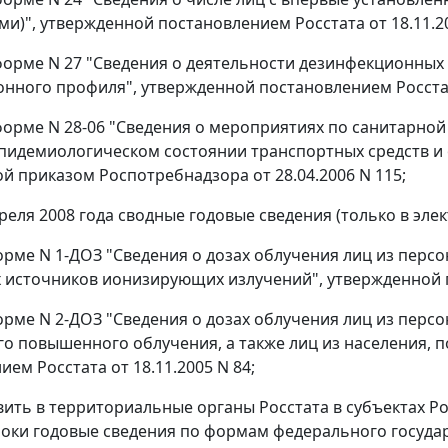
ми)", утвержденной постановлением Росстата от 18.11.20
о форме N 27 "Сведения о деятельности дезинфекционны
нного профиля", утвержденной постановлением Росстата
о форме N 28-06 "Сведения о мероприятиях по санитарно
пидемиологическом состоянии транспортных средств и
й приказом Роспотребнадзора от 28.04.2006 N 115;
апреля 2008 года сводные годовые сведения (только в эле
 форме N 1-ДОЗ "Сведения о дозах облучения лиц из перс
 источников ионизирующих излучений", утвержденной по
 форме N 2-ДОЗ "Сведения о дозах облучения лиц из перс
о повышенного облучения, а также лиц из населения, 
ем Росстата от 18.11.2005 N 84;
авить в территориальные органы Росстата в субъектах 
роки годовые сведения по формам федерального госуда