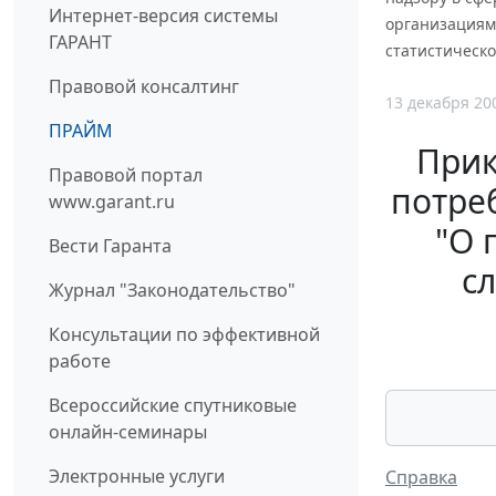
Интернет-версия системы
организациям
ГАРАНТ
статистическо
Правовой консалтинг
13 декабря 20
ПРАЙМ
Прик
Правовой портал
потреб
www.garant.ru
"О 
Вести Гаранта
с
Журнал "Законодательство"
Консультации по эффективной
работе
Всероссийские спутниковые
онлайн-семинары
Электронные услуги
Справка