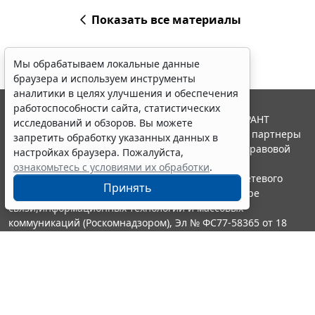
Показать все материалы
Мы обрабатываем локальные данные
браузера и используем инструменты
аналитики в целях улучшения и обеспечения
работоспособности сайта, статистических
© ООО "НПП "ГАРАНТ-СЕРВИС", 2026. Система ГАРАНТ
исследований и обзоров. Вы можете
выпускается с 1990 года. Компания "Гарант" и ее партнеры
запретить обработку указанных данных в
являются участниками Российской ассоциации правовой
настройках браузера. Пожалуйста,
информации ГАРАНТ.
ознакомьтесь с условиями их обработки
.
Портал ГАРАНТ.РУ зарегистрирован в качестве сетевого
Принять
издания Федеральной службой по надзору в сфере
связи,информационных технологий и массовых
коммуникаций (Роскомнадзором), Эл № ФС77-58365 от 18
июня 2014 года.
16+
Контакты
8-800-200-88-88