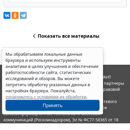
Показать все материалы
Мы обрабатываем локальные данные
браузера и используем инструменты
аналитики в целях улучшения и обеспечения
работоспособности сайта, статистических
© ООО "НПП "ГАРАНТ-СЕРВИС", 2026. Система ГАРАНТ
исследований и обзоров. Вы можете
выпускается с 1990 года. Компания "Гарант" и ее партнеры
запретить обработку указанных данных в
являются участниками Российской ассоциации правовой
настройках браузера. Пожалуйста,
информации ГАРАНТ.
ознакомьтесь с условиями их обработки
.
Портал ГАРАНТ.РУ зарегистрирован в качестве сетевого
Принять
издания Федеральной службой по надзору в сфере
связи,информационных технологий и массовых
коммуникаций (Роскомнадзором), Эл № ФС77-58365 от 18
июня 2014 года.