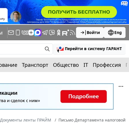
м
Войти
Eng
Перейти в систему ГАРАНТ
ование
Транспорт
Общество
IT
Профессия
П
Документы ленты ПРАЙМ
Письмо Департамента налоговой