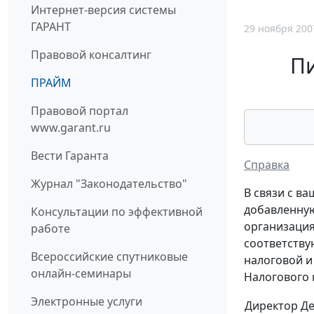
Интернет-версия системы
ГАРАНТ
29 ноября 200
Правовой консалтинг
П
ПРАЙМ
Правовой портал
www.garant.ru
Вести Гаранта
Справка
Журнал "Законодательство"
В связи с в
добавленную
Консультации по эффективной
организация
работе
соответству
Всероссийские спутниковые
налоговой и
онлайн-семинары
Налогового 
Электронные услуги
Директор Д