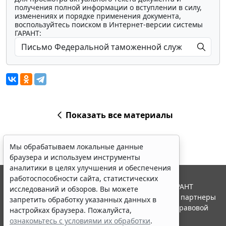
получения полной информации о вступлении в силу,
изменениях и порядке применения документа,
воспользуйтесь поиском в Интернет-версии системы
ГАРАНТ:
Показать все материалы
Мы обрабатываем локальные данные
браузера и используем инструменты
аналитики в целях улучшения и обеспечения
работоспособности сайта, статистических
© ООО "НПП "ГАРАНТ-СЕРВИС", 2026. Система ГАРАНТ
исследований и обзоров. Вы можете
выпускается с 1990 года. Компания "Гарант" и ее партнеры
запретить обработку указанных данных в
являются участниками Российской ассоциации правовой
настройках браузера. Пожалуйста,
информации ГАРАНТ.
ознакомьтесь с условиями их обработки
.