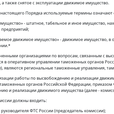
 а также снятое с эксплуатации движимое имущество.
й настоящего Порядка используемые термины означают
мущество» - штатное, табельное и иное имущество, на
 предприятий;
емое движимое имущество» - движимое имущество, в 
нии.*
ченными организациями по вопросам, связанным с вы
я в оперативном управлении таможенных органов Росс
), являются региональные таможенные управления, та
низации работы по высвобождению и реализации движи
таможенных органов Российской Федерации, приказом Ф
ию и реализации движимого имущества (далее - комиссия
миссии должны входить:
 руководителя ФТС России (председатель комиссии);