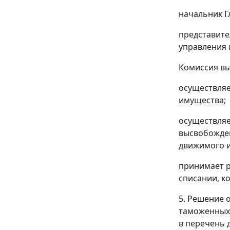
начальник Г
представите
управления 
Комиссия в
осуществля
имущества;
осуществляе
высвобожден
движимого и
принимает р
списании, к
5. Решение 
таможенных 
в перечень 