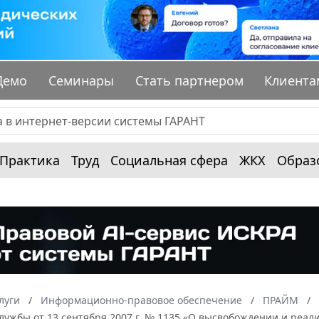
Демо
Семинары
Стать партнером
Клиента
Практика
Труд
Социальная сфера
ЖКХ
Образ
луги
Информационно-правовое обеспечение
ПРАЙМ
лужбы от 13 сентября 2007 г. № 1135 «О высвобождении и реа