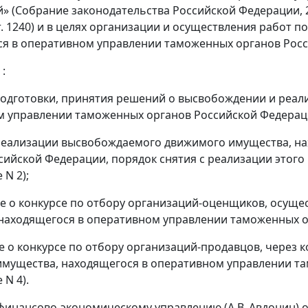
 (Собрание законодательства Российской Федерации, 2003, N
 ст. 1240) и в целях организации и осуществления рабо
я в оперативном управлении таможенных органов Росс
 :
подготовки, принятия решений о высвобождении и реал
 управлении таможенных органов Российской Федераци
реализации высвобождаемого движимого имущества, н
сийской Федерации, порядок снятия с реализации этог
 N 2);
е о конкурсе по отбору организаций-оценщиков, осущ
находящегося в оперативном управлении таможенных о
е о конкурсе по отбору организаций-продавцов, через
мущества, находящегося в оперативном управлении т
 N 4).
 финансово-экономическому управлению (А.В. Авдонин)