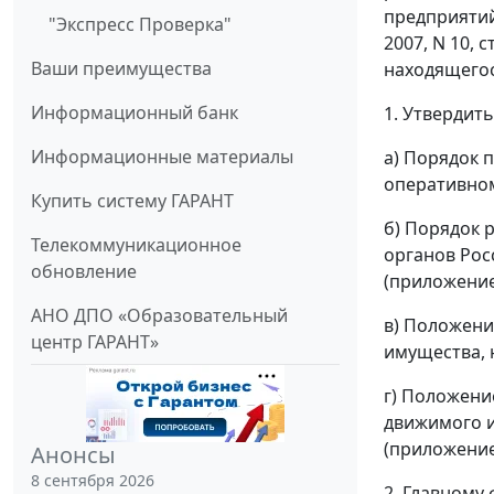
предприятий»
"Экспресс Проверка"
2007, N 10,
Ваши преимущества
находящегос
Информационный банк
1. Утвердить
Информационные материалы
а) Порядок 
оперативном
Купить систему ГАРАНТ
б) Порядок 
Телекоммуникационное
органов Рос
обновление
(приложение
АНО ДПО «Образовательный
в) Положени
центр ГАРАНТ»
имущества, 
г) Положени
движимого и
(приложение
Анонсы
8 сентября 2026
2. Главному