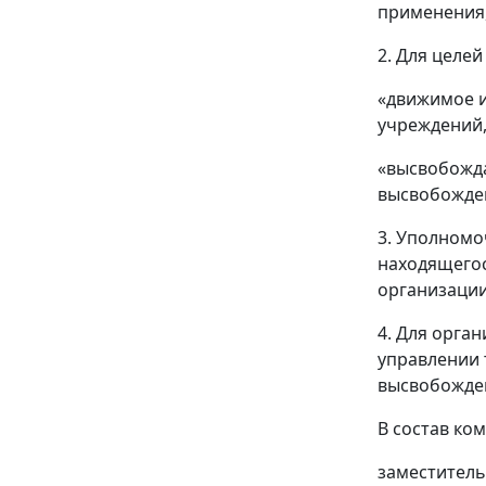
применения,
2. Для целе
«движимое и
учреждений,
«высвобожда
высвобожде
3. Уполномо
находящегос
организации
4. Для орга
управлении 
высвобожден
В состав ко
заместитель