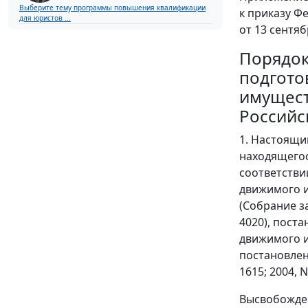
Выберите тему программы повышения квалификации
к приказу Ф
для юристов ...
от 13 сентяб
Порядо
подгото
имущест
Российс
1. Настоящи
находящегос
соответстви
движимого и
(Собрание зак
4020), пост
движимого и
постановлен
1615; 2004, N 
Высвобожден