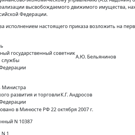
реализации высвобождаемого движимого имущества, н
сийской Федерации.
 за исполнением настоящего приказа возложить на перв
ль
ный государственный советник
А.Ю. Бельянинов
 службы
 Федерации
о
ь Министра
ого развития и торговли
К.Г. Андросов
 Федерации
овано в Минюсте РФ 22 октября 2007 г.
нный N 10387
 N 1