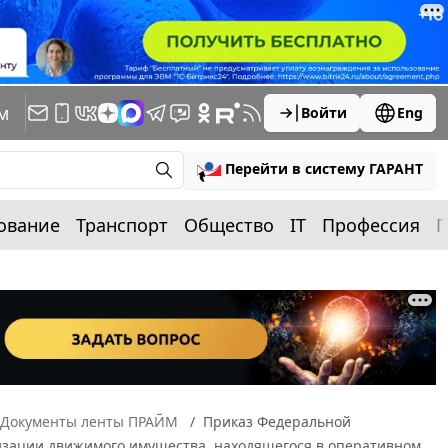
м
Войти
Eng
Перейти в систему ГАРАНТ
ование
Транспорт
Общество
IT
Профессия
П
Документы ленты ПРАЙМ
Приказ Федеральной
лизации движимого имущества, находящегося в оперативном