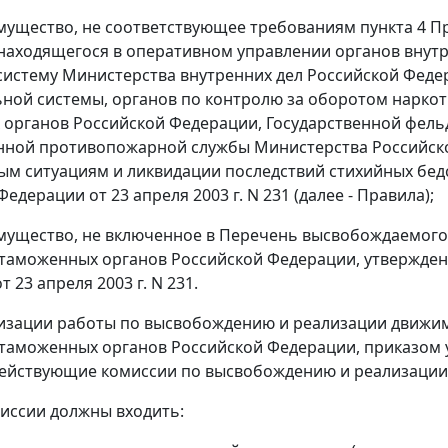
ущество, не соответствующее требованиям пункта 4 П
находящегося в оперативном управлении органов внутр
систему Министерства внутренних дел Российской Феде
ной системы, органов по контролю за оборотом наркот
органов Российской Федерации, Государственной фель
нной противопожарной службы Министерства Российск
м ситуациям и ликвидации последствий стихийных бед
едерации от 23 апреля 2003 г. N 231 (далее - Правила);
ущество, не включенное в Перечень высвобождаемого
таможенных органов Российской Федерации, утвержде
 23 апреля 2003 г. N 231.
низации работы по высвобождению и реализации движи
таможенных органов Российской Федерации, приказом
ействующие комиссии по высвобождению и реализации 
миссии должны входить: