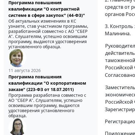
Программа повышения
средств от 
квалификации "О контрактной
органов Рос
системе в сфере закупок" (44-ФЗ)"
Об актуальных изменениях в КС
3. Контроль
узнаете, став участником программы,
разработанной совместно с АО ''СБЕР
Малинина.
А". Слушателям, успешно освоившим
программу, выдаются удостоверения
Руководите
установленного образца.
действитель
таможенной
Российской
11 августа 2026
Согласован
Программа повышения
квалификации "О корпоративном
Заместител
заказе" (223-ФЗ от 18.07.2011)
экономическ
Программа разработана совместно с
АО ''СБЕР А". Слушателям, успешно
Российской
освоившим программу, выдаются
Зарегистрир
удостоверения установленного
образца.
Регистрацио
Приложение