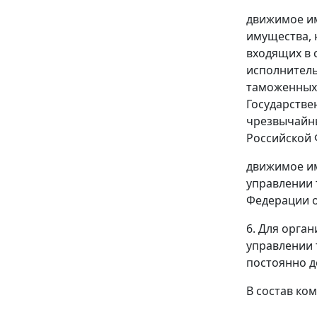
движимое им
имущества, 
входящих в 
исполнитель
таможенных 
Государстве
чрезвычайны
Российской Ф
движимое им
управлении 
Федерации от
6. Для орга
управлении 
постоянно д
В состав ко