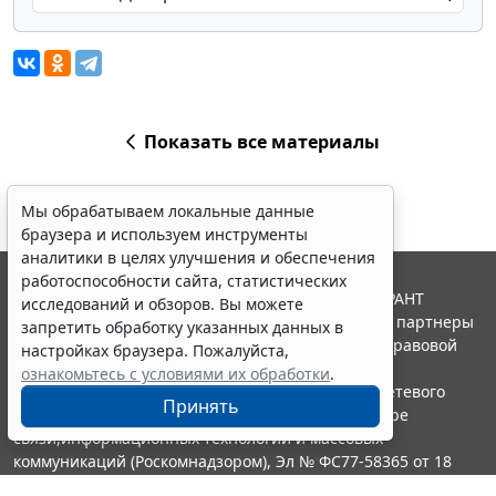
Показать все материалы
Мы обрабатываем локальные данные
браузера и используем инструменты
аналитики в целях улучшения и обеспечения
работоспособности сайта, статистических
© ООО "НПП "ГАРАНТ-СЕРВИС", 2026. Система ГАРАНТ
исследований и обзоров. Вы можете
выпускается с 1990 года. Компания "Гарант" и ее партнеры
запретить обработку указанных данных в
являются участниками Российской ассоциации правовой
настройках браузера. Пожалуйста,
информации ГАРАНТ.
ознакомьтесь с условиями их обработки
.
Портал ГАРАНТ.РУ зарегистрирован в качестве сетевого
Принять
издания Федеральной службой по надзору в сфере
связи,информационных технологий и массовых
коммуникаций (Роскомнадзором), Эл № ФС77-58365 от 18
июня 2014 года.