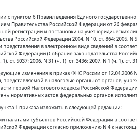
вии с пунктом 6 Правил ведения Единого государственн
ием Правительства Российской Федерации от 26 феврал
нной регистрации и постановки на учет юридических л
ства Российской Федерации 2004, N 10, ст. 864; 2005, N 51,
 представления в электронном виде сведений в соответс
ийской Федерации (Собрание законодательства Российской
. 1), ст. 5037; 2006, N 31 (ч. 1), ст. 3436; 2007, N 1 (ч. 1), ст
ледующие изменения в приказ ФНС России от 12.04.2006
 представляемой в налоговые органы от органов, учрежд
 части первой Налогового кодекса Российской Федерации
тень нормативных актов федеральных органов исполните
 пункта 1 приказа изложить в следующей редакции:
ми палатами субъектов Российской Федерации в соответс
сийской Федерации согласно приложению N 4 к настояще