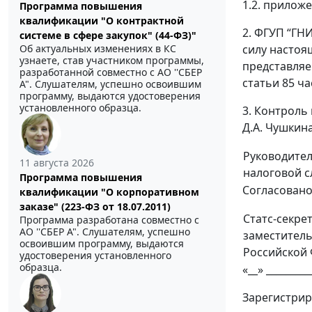
1.2. прилож
Программа повышения
квалификации "О контрактной
2. ФГУП “ГН
системе в сфере закупок" (44-ФЗ)"
силу настоя
Об актуальных изменениях в КС
узнаете, став участником программы,
представляе
разработанной совместно с АО ''СБЕР
статьи 85 ч
А". Слушателям, успешно освоившим
программу, выдаются удостоверения
установленного образца.
3. Контроль
Д.А. Чушкина
Руководите
11 августа 2026
налоговой 
Программа повышения
Согласован
квалификации "О корпоративном
заказе" (223-ФЗ от 18.07.2011)
Статс-секрет
Программа разработана совместно с
АО ''СБЕР А". Слушателям, успешно
заместител
освоившим программу, выдаются
Российской
удостоверения установленного
образца.
«__» _________
Зарегистрир