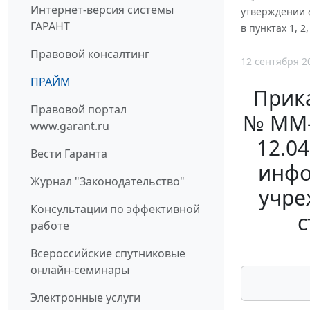
Интернет-версия системы
утверждении 
ГАРАНТ
в пунктах 1, 
Правовой консалтинг
12 сентября 2
ПРАЙМ
Прика
Правовой портал
№ ММ-
www.garant.ru
12.0
Вести Гаранта
инфо
Журнал "Законодательство"
учре
Консультации по эффективной
с
работе
Всероссийские спутниковые
онлайн-семинары
Электронные услуги