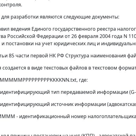
контроля.
для разработки являются следующие документы:
равил ведения Единого государственного реестра нало
ва Российской Федерации от 26 февраля 2004 года N 1
 и постановки на учет юридических лиц и индивидуаль
татьи 85 части первой НК РФ Структура наименования фа
создается в виде текстовых файлов в текстовом формат
MMMPPPPPPPPPKKKKNN.txt, где:
, идентифицирующий тип передаваемой информации (G
, идентифицирующий источник информации (адвокатская
 - идентификационный номер налогоплательщика (ИН
 код причины постановки на учет (КПП) - адвокатской п