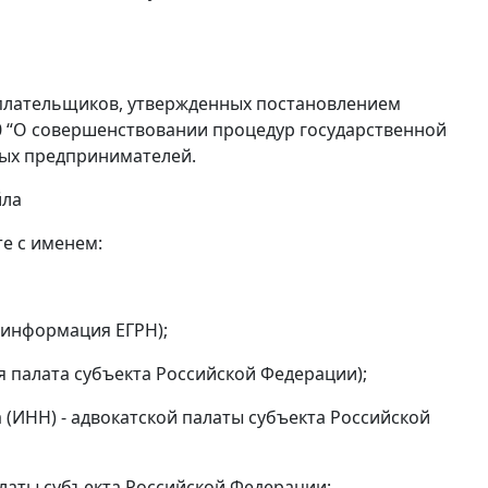
гоплательщиков, утвержденных постановлением
10 “О совершенствовании процедур государственной
ных предпринимателей.
йла
е с именем:
-информация ЕГРН);
 палата субъекта Российской Федерации);
Н) - адвокатской палаты субъекта Российской
алаты субъекта Российской Федерации;