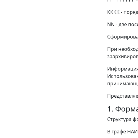
КККК - поря
NN - две по
Сформирова
При необход
заархивиро
Информация 
Использован
принимающ
Представляе
1. Форм
Структура ф
В графе НАИ