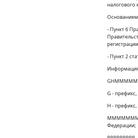
налогового 
Основанием 
- Пункт 6 П
Правительст
регистрации
- Пункт 2 с
Информация 
GHMMMMMMM
G - префикс
Н - префикс
ММММММММММ
Федерации;
РРРРРРРРР -