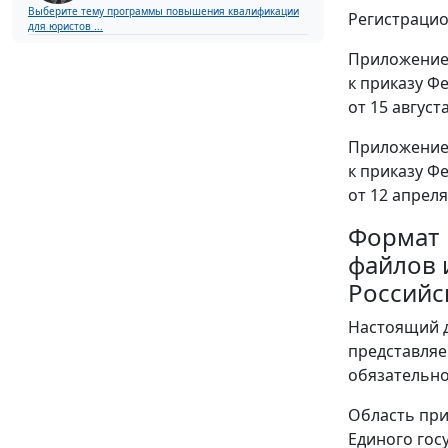
Выберите тему программы повышения квалификации
Регистрацио
для юристов ...
Приложени
к приказу Ф
от 15 август
Приложение
к приказу Ф
от 12 апреля
Формат
файлов 
Российс
Настоящий д
представляе
обязательно
Область при
Единого гос