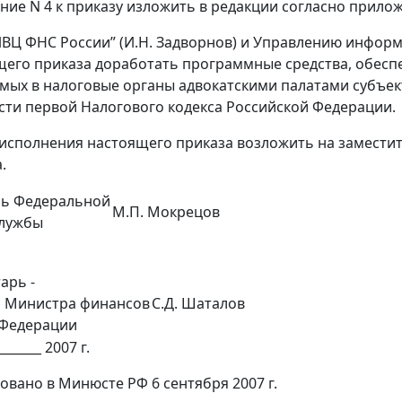
ение N 4 к приказу изложить в редакции согласно прило
ИВЦ ФНС России” (И.Н. Задворнов) и Управлению информа
щего приказа доработать программные средства, обес
мых в налоговые органы адвокатскими палатами субъект
асти первой Налогового кодекса Российской Федерации.
 исполнения настоящего приказа возложить на замести
.
ль Федеральной
М.П. Мокрецов
службы
о
арь -
ь Министра финансов
С.Д. Шаталов
 Федерации
_______ 2007 г.
овано в Минюсте РФ 6 сентября 2007 г.