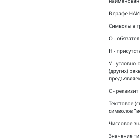
наименовани
В графе НА
Символы в г
О - обязате
Н - присутс
У - условно
(других) ре
предъявляем
С - реквизи
Текстовое (
символов "во
Числовое зн
Значение тип