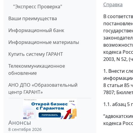
Справка
"Экспресс Проверка"
В соответст
Ваши преимущества
постановлен
Информационный банк
государстве
законодатель
Информационные материалы
возможности
кодекса Росс
Купить систему ГАРАНТ
2003, N 52, (ч
Телекоммуникационное
1. Внести с
обновление
информации,
АНО ДПО «Образовательный
8 статьи 85
центр ГАРАНТ»
7807; Бюлле
1.1. абзац 5
“адвокатски
Анонсы
кодекса Рос
8 сентября 2026