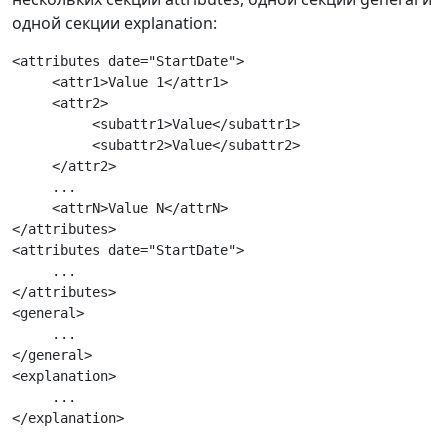
одной секции explanation:
<attributes date="StartDate">

     <attr1>Value 1</attr1>

     <attr2>

          <subattr1>Value</subattr1>

          <subattr2>Value</subattr2>

     </attr2>

     ...

     <attrN>Value N</attrN>

</attributes>

<attributes date="StartDate">

     ...

</attributes>

<general>

     ...

</general>

<explanation>

     ...
