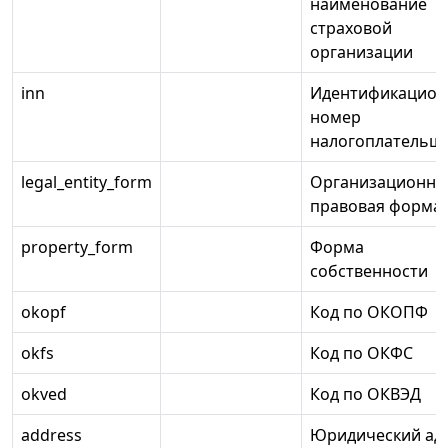
наименование
страховой
организации
inn
Идентификацио
номер
налогоплательщ
legal_entity_form
Организационно
правовая форма
property_form
Форма
собственности
okopf
Код по ОКОПФ
okfs
Код по ОКФС
okved
Код по ОКВЭД
address
Юридический ад