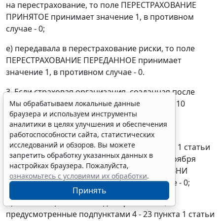
на перестрахование, то поле ПЕРЕСТРАХОВАНИЕ
ПРИНЯТОЕ принимает значение 1, в противном
случае - 0;
е) передавала в перестрахование риски, то поле
ПЕРЕСТРАХОВАНИЕ ПЕРЕДАННОЕ принимает
значение 1, в противном случае - 0.
3. Если страховая организация, созданная после
вступления в силу Федерального закона от 10
Мы обрабатываем локальные данные
браузера и используем инструменты
декабря 2003 г. N 172-ФЗ:
аналитики в целях улучшения и обеспечения
а) имела лицензию на виды страхования,
работоспособности сайта, статистических
исследований и обзоров. Вы можете
предусмотренные подпунктами 1 - 3 пункта 1 статьи
запретить обработку указанных данных в
32.9 Закона Российской Федерации от 27 ноября
настройках браузера. Пожалуйста,
1992 г. N 4015-1, то поле СТРАХОВАНИЕ ЖИЗНИ
ознакомьтесь с условиями их обработки
.
принимает значение 1, в противном случае - 0;
Принять
б) имела лицензию на виды страхования,
предусмотренные подпунктами 4 - 23 пункта 1 статьи