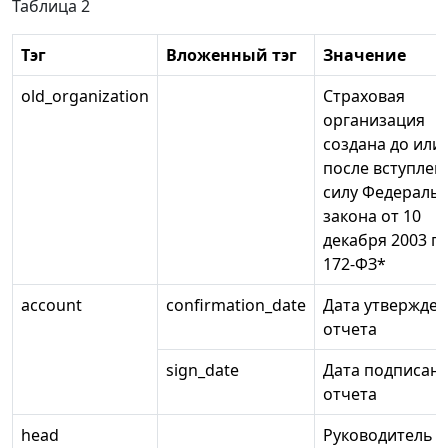
Таблица 2
Тэг
Вложенный тэг
Значение
old_organization
Страховая
организация
создана до или
после вступлен
силу Федераль
закона от 10
декабря 2003 г.
172-ФЗ*
account
confirmation_date
Дата утвержде
отчета
sign_date
Дата подписан
отчета
head
Руководитель