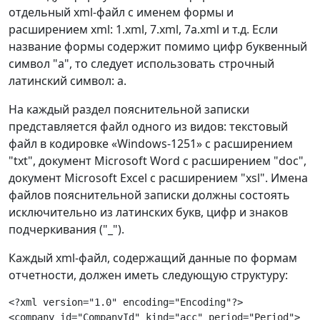
отдельный xml-файл с именем формы и
расширением xml: 1.xml, 7.xml, 7a.xml и т.д. Если
название формы содержит помимо цифр буквенный
символ "а", то следует использовать строчный
латинский символ: а.
На каждый раздел пояснительной записки
представляется файл одного из видов: текстовый
файл в кодировке «Windows-1251» с расширением
"txt", документ Microsoft Word с расширением "doc",
документ Microsoft Excel с расширением "xsl". Имена
файлов пояснительной записки должны состоять
исключительно из латинских букв, цифр и знаков
подчеркивания ("_").
Каждый xml-файл, содержащий данные по формам
отчетности, должен иметь следующую структуру:
<?xml version="1.0" encoding="Encoding"?>

<company id="CompanyId" kind="acc" period="Period">
