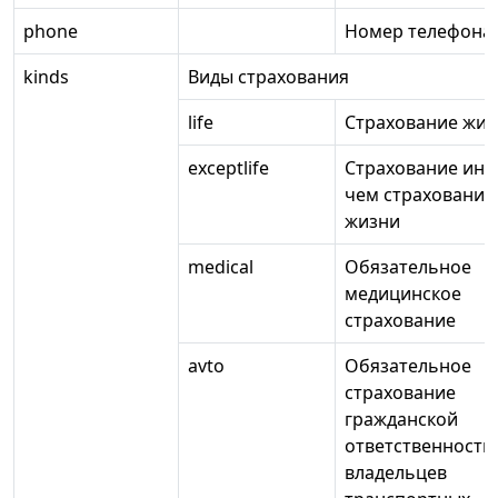
phone
Номер телефона
kinds
Виды страхования
life
Страхование жиз
exceptlife
Страхование ино
чем страхование
жизни
medical
Обязательное
медицинское
страхование
avto
Обязательное
страхование
гражданской
ответственности
владельцев