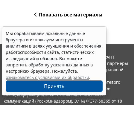
Показать все материалы
Мы обрабатываем локальные данные
браузера и используем инструменты
аналитики в целях улучшения и обеспечения
работоспособности сайта, статистических
© ООО "НПП "ГАРАНТ-СЕРВИС", 2026. Система ГАРАНТ
исследований и обзоров. Вы можете
выпускается с 1990 года. Компания "Гарант" и ее партнеры
запретить обработку указанных данных в
являются участниками Российской ассоциации правовой
настройках браузера. Пожалуйста,
информации ГАРАНТ.
ознакомьтесь с условиями их обработки
.
Портал ГАРАНТ.РУ зарегистрирован в качестве сетевого
Принять
издания Федеральной службой по надзору в сфере
связи,информационных технологий и массовых
коммуникаций (Роскомнадзором), Эл № ФС77-58365 от 18
июня 2014 года.
16+
Контакты
8-800-200-88-88