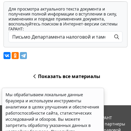
Для просмотра актуального текста документа и
получения полной информации о вступлении в силу,
изменениях и порядке применения документа,
воспользуйтесь поиском в Интернет-версии системы
ГАРАНТ:
Показать все материалы
Мы обрабатываем локальные данные
браузера и используем инструменты
аналитики в целях улучшения и обеспечения
работоспособности сайта, статистических
© ООО "НПП "ГАРАНТ-СЕРВИС", 2026. Система ГАРАНТ
исследований и обзоров. Вы можете
выпускается с 1990 года. Компания "Гарант" и ее партнеры
запретить обработку указанных данных в
являются участниками Российской ассоциации правовой